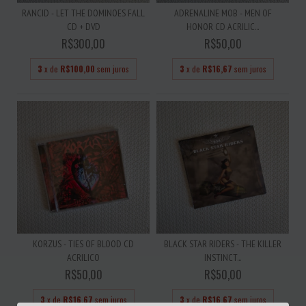
RANCID - LET THE DOMINOES FALL
ADRENALINE MOB - MEN OF
CD + DVD
HONOR CD ACRILIC...
R$300,00
R$50,00
3
x de
R$100,00
sem juros
3
x de
R$16,67
sem juros
KORZUS - TIES OF BLOOD CD
BLACK STAR RIDERS - THE KILLER
ACRILICO
INSTINCT...
R$50,00
R$50,00
3
x de
R$16,67
sem juros
3
x de
R$16,67
sem juros