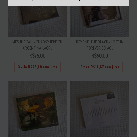
MESHUGGAH - CHAOSPHERE CD
BEYOND THE BLACK - LOST IN
ARGENTINA LACR...
FOREVER CD AC...
R$75,00
R$50,00
3
x de
R$25,00
sem juros
3
x de
R$16,67
sem juros