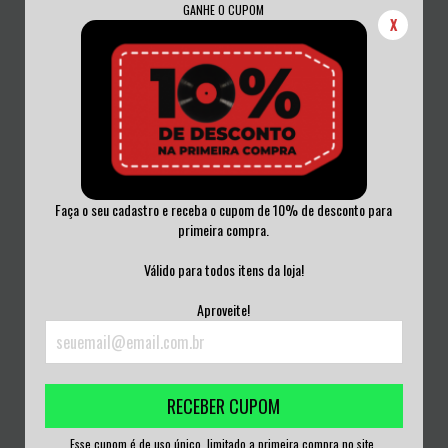
GANHE O CUPOM
X
Faça o seu cadastro e receba o cupom de 10% de desconto para
primeira compra.
UGANGA - OPRESSOR CD DIGIPACK
ROLLING STONES - AFTERMATH CD
ARGENTINA...
Válido para todos itens da loja!
R$50,00
R$75,00
Aproveite!
3
x de
R$16,67
sem juros
3
x de
R$25,00
sem juros
RECEBER CUPOM
Esse cupom é de uso único, limitado a primeira compra no site.