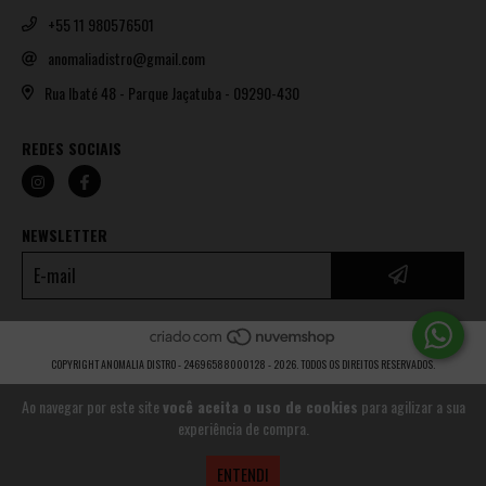
+55 11 980576501
anomaliadistro@gmail.com
Rua Ibaté 48 - Parque Jaçatuba - 09290-430
REDES SOCIAIS
NEWSLETTER
COPYRIGHT ANOMALIA DISTRO - 24696588000128 - 2026. TODOS OS DIREITOS RESERVADOS.
Ao navegar por este site
você aceita o uso de cookies
para agilizar a sua
experiência de compra.
ENTENDI