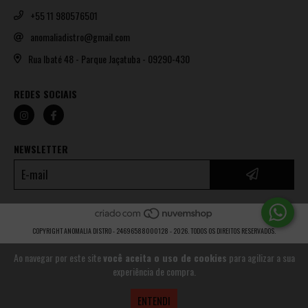
+55 11 980576501
anomaliadistro@gmail.com
Rua Ibaté 48 - Parque Jaçatuba - 09290-430
REDES SOCIAIS
NEWSLETTER
COPYRIGHT ANOMALIA DISTRO - 24696588000128 - 2026. TODOS OS DIREITOS RESERVADOS.
Ao navegar por este site
você aceita o uso de cookies
para agilizar a sua
experiência de compra.
ENTENDI