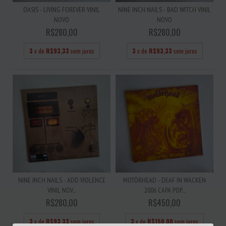
OASIS - LIVING FOREVER VINIL
NINE INCH NAILS - BAD WITCH VINIL
NOVO
NOVO
R$280,00
R$280,00
3
x de
R$93,33
sem juros
3
x de
R$93,33
sem juros
NINE INCH NAILS - ADD VIOLENCE
MOTÖRHEAD - DEAF IN WACKEN
VINIL NOV...
2006 CAPA POP...
R$280,00
R$450,00
3
x de
R$93,33
sem juros
3
x de
R$150,00
sem juros