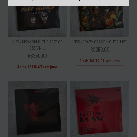
KISS - KISSWORLD: THE BEST OF
KISS - CRAZY CRAZY NIGHTS.. LIVE
KISS VINIL...
R$350,00
R$350,00
3
x de
R$116,67
sem juros
3
x de
R$116,67
sem juros