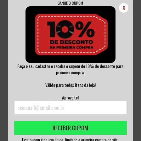
GANHE O CUPOM
X
Faça o seu cadastro e receba o cupom de 10% de desconto para
primeira compra.
MOTÖRHEAD - BOMBERS OVER
MOBB DEEP - JUVENILE HELL VINIL
WACKEN VINIL CA...
NOVO
Válido para todos itens da loja!
R$450,00
R$350,00
Aproveite!
3
x de
R$150,00
sem juros
3
x de
R$116,67
sem juros
RECEBER CUPOM
Esse cupom é de uso único, limitado a primeira compra no site.