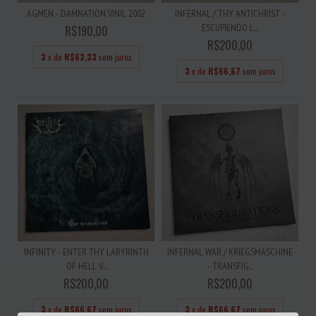
AGMEN - DAMNATION VINIL 2002
INFERNAL / THY ANTICHRIST -
ESCUPIENDO L...
R$190,00
R$200,00
3
x de
R$63,33
sem juros
3
x de
R$66,67
sem juros
INFINITY - ENTER THY LABYRINTH
INFERNAL WAR / KRIEGSMASCHINE
OF HELL V...
- TRANSFIG...
R$200,00
R$200,00
3
x de
R$66,67
sem juros
3
x de
R$66,67
sem juros