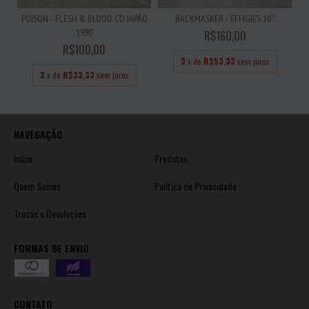
POISON - FLESH & BLOOD CD JAPÃO
BACKMASKER - EFFIGIES 10''
1990
R$160,00
R$100,00
3
x de
R$53,33
sem juros
3
x de
R$33,33
sem juros
NAVEGAÇÃO
Início
Produtos
Quem Somos
Política de Privacidade
Trocas e Devoluções
FORMAS DE ENVIO
CONTATO