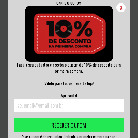
GANHE O CUPOM
X
Faça o seu cadastro e receba o cupom de 10% de desconto para
primeira compra.
OVERDOSE - ADDICTED TO REALITY
PETER TOSH - SUPER HITS CD
CD+ DVD
Válido para todos itens da loja!
R$35,00
R$50,00
Aproveite!
3
x de
R$11,67
sem juros
3
x de
R$16,67
sem juros
RECEBER CUPOM
Esse cupom é de uso único, limitado a primeira compra no site.