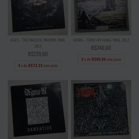
AGES - THE MALEFIC MIASMA VINIL
HORN - TURM AM HANG VINIL 2017
2015
R$240,00
R$220,00
3
x de
R$80,00
sem juros
3
x de
R$73,33
sem juros