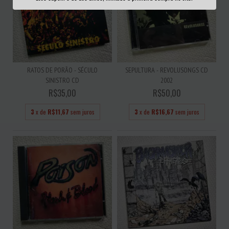
RATOS DE PORÃO - SÉCULO
SEPULTURA - REVOLUSONGS CD
SINISTRO CD
2002
R$35,00
R$50,00
3
x de
R$11,67
sem juros
3
x de
R$16,67
sem juros