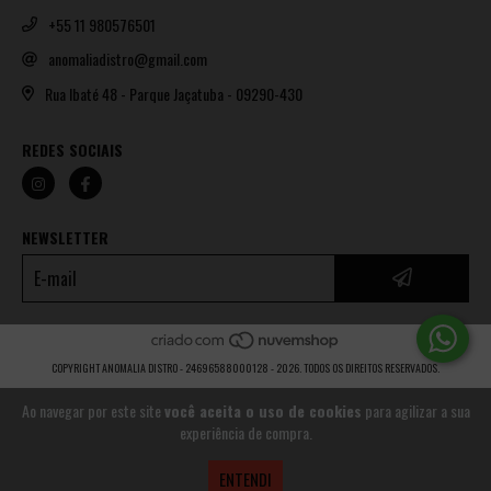
+55 11 980576501
anomaliadistro@gmail.com
Rua Ibaté 48 - Parque Jaçatuba - 09290-430
REDES SOCIAIS
NEWSLETTER
COPYRIGHT ANOMALIA DISTRO - 24696588000128 - 2026. TODOS OS DIREITOS RESERVADOS.
Ao navegar por este site
você aceita o uso de cookies
para agilizar a sua
experiência de compra.
ENTENDI