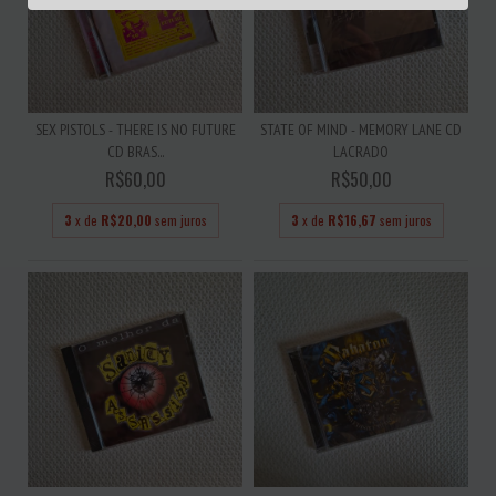
SEX PISTOLS - THERE IS NO FUTURE
STATE OF MIND - MEMORY LANE CD
CD BRAS...
LACRADO
R$60,00
R$50,00
3
x de
R$20,00
sem juros
3
x de
R$16,67
sem juros