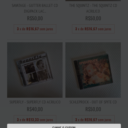
SAVATAGE - GUTTER BALLET CD
THE SQUINTZ - THE SQUINTZ CD
DIGIPACK LAC...
ACRILICO
R$50,00
R$50,00
3
x de
R$16,67
sem juros
3
x de
R$16,67
sem juros
SUPERFLY - SUPERFLY CD ACRILICO
SCHLEPROCK - OUT OF SPITE CD
R$40,00
R$50,00
3
x de
R$13,33
sem juros
3
x de
R$16,67
sem juros
GANHE O CUPOM