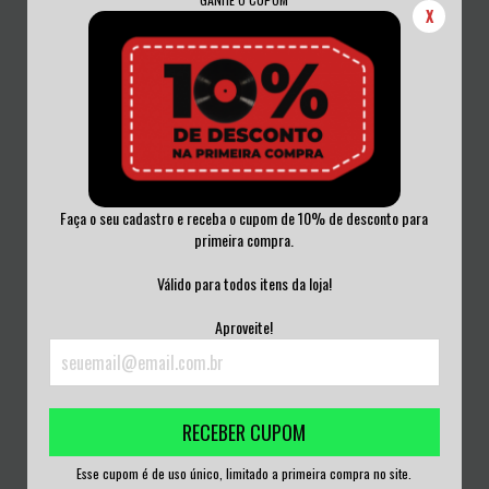
X
Faça o seu cadastro e receba o cupom de 10% de desconto para
primeira compra.
SECURITÄTE - ESTADO DECADENTE...
SCOURGE - HATE METAL CD
VIOLÊNC...
ACRILICO
Válido para todos itens da loja!
R$40,00
R$50,00
Aproveite!
3
x de
R$13,33
sem juros
3
x de
R$16,67
sem juros
RECEBER CUPOM
Esse cupom é de uso único, limitado a primeira compra no site.