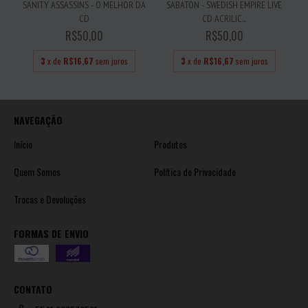
SANITY ASSASSINS - O MELHOR DA
SABATON - SWEDISH EMPIRE LIVE
CD
CD ACRILIC...
R$50,00
R$50,00
3
x de
R$16,67
sem juros
3
x de
R$16,67
sem juros
NAVEGAÇÃO
Início
Produtos
Quem Somos
Política de Privacidade
Trocas e Devoluções
FORMAS DE ENVIO
CONTATO