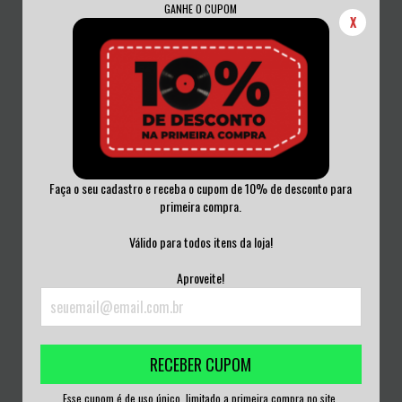
GANHE O CUPOM
X
Faça o seu cadastro e receba o cupom de 10% de desconto para
primeira compra.
EVIL CORPSE - APOCALYPTIC
ANTICHRIST HOOLIGANS - WE WILL
FUTURE CD 2020
PISS ON Y...
Válido para todos itens da loja!
R$25,00
R$25,00
Aproveite!
3
x de
R$8,33
sem juros
3
x de
R$8,33
sem juros
RECEBER CUPOM
Esse cupom é de uso único, limitado a primeira compra no site.