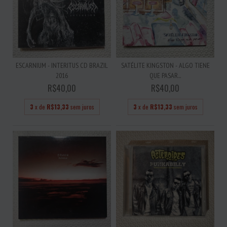
ESCARNIUM - INTERITUS CD BRAZIL
SATÉLITE KINGSTON - ALGO TIENE
2016
QUE PASAR...
R$40,00
R$40,00
3
x de
R$13,33
sem juros
3
x de
R$13,33
sem juros