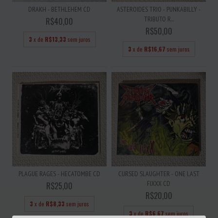
DRAKH - BETHLEHEM CD
ASTEROIDES TRIO - PUNKABILLY -
TRIBUTO R...
R$40,00
R$50,00
3
x de
R$13,33
sem juros
3
x de
R$16,67
sem juros
PLAGUE RAGES - HECATOMBE CD
CURSED SLAUGHTER - ONE LAST
FIXXX CD
R$25,00
R$20,00
3
x de
R$8,33
sem juros
3
x de
R$6,67
sem juros