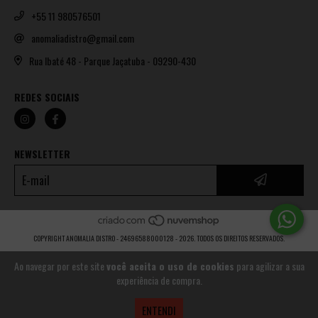
+55 11 980576501
anomaliadistro@gmail.com
Rua Ibaté 48 - Parque Jaçatuba - 09290-430
REDES SOCIAIS
NEWSLETTER
COPYRIGHT ANOMALIA DISTRO - 24696588000128 - 2026. TODOS OS DIREITOS RESERVADOS.
Ao navegar por este site
você aceita o uso de cookies
para agilizar a sua
experiência de compra.
ENTENDI