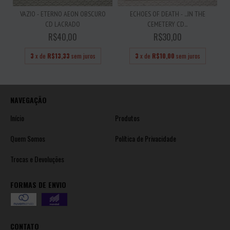
VAZIO - ETERNO AEON OBSCURO
ECHOES OF DEATH - ...IN THE
CD LACRADO
CEMETERY CD...
R$40,00
R$30,00
3
x de
R$13,33
sem juros
3
x de
R$10,00
sem juros
NAVEGAÇÃO
Início
Produtos
Quem Somos
Política de Privacidade
Trocas e Devoluções
FORMAS DE ENVIO
CONTATO