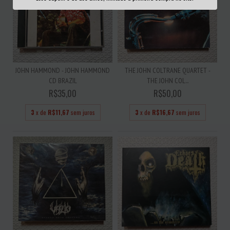
JOHN HAMMOND - JOHN HAMMOND
THE JOHN COLTRANE QUARTET -
CD BRAZIL
THE JOHN COL...
R$35,00
R$50,00
3
x de
R$11,67
sem juros
3
x de
R$16,67
sem juros