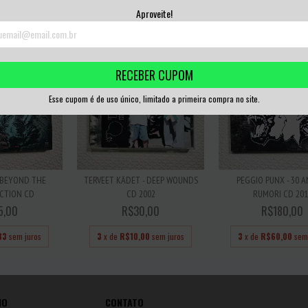
,67
sem juros
3
x de
R$66,67
sem
Aproveite!
RECEBER CUPOM
Esse cupom é de uso único, limitado a primeira compra no site.
 BEYOND THE
TERVEET KÄDET - DEEP WOUNDS
PEGGIO PUNX - 30 A
ICTION CD
CD 2002
RUMORI CD 201
5,00
R$30,00
R$180,00
33
sem juros
3
x de
R$10,00
sem juros
3
x de
R$60,00
sem
IO
CONTATO