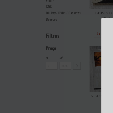
Vinil 7''
CDS
Blu Ray / DVDs / Cassetes
ELVIS PRESLEY
HAWAII V
Bonecos
R$10
3
x de
R$33
Filtros
Preço
DE
ATÉ
GIOVANNI CARUS
- ACON
R$17