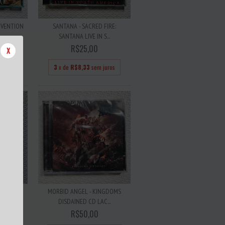
NVENTION
SANTANA - SACRED FIRE:
SANTANA LIVE IN S...
R$25,00
X
 juros
3
x de
R$8,33
sem juros
SOUND -
MORBID ANGEL - KINGDOMS
.
DISDAINED CD LAC...
R$50,00