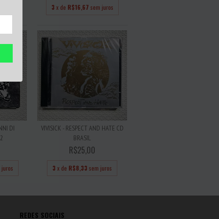
 juros
3
x de
R$16,67
sem juros
NNI DI
VIVISICK - RESPECT AND HATE CD
2
BRASIL
R$25,00
 juros
3
x de
R$8,33
sem juros
REDES SOCIAIS