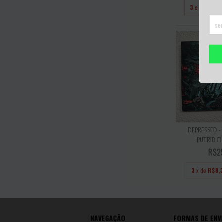
3
x de
R$56
DEPRESSED -
PUTRID F
R$2
3
x de
R$8,
NAVEGAÇÃO
FORMAS DE ENV