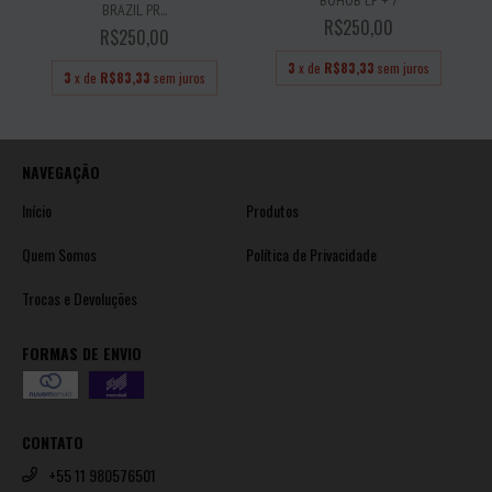
BRAZIL PR...
R$250,00
R$250,00
3
x de
R$83,33
sem juros
3
x de
R$83,33
sem juros
NAVEGAÇÃO
Início
Produtos
Quem Somos
Política de Privacidade
Trocas e Devoluções
FORMAS DE ENVIO
CONTATO
+55 11 980576501