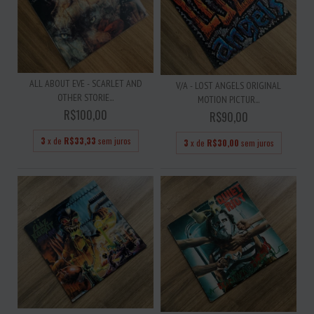
ALL ABOUT EVE - SCARLET AND
V/A - LOST ANGELS ORIGINAL
OTHER STORIE...
MOTION PICTUR...
R$100,00
R$90,00
3
x de
R$33,33
sem juros
3
x de
R$30,00
sem juros