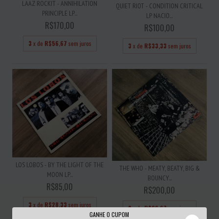
LAAZ ROCKIT - ANNIHILATION
QUIET RIOT - CONDITION CRITICAL
PRINCIPLE LP...
LP NACIO...
R$170,00
R$100,00
3
x de
R$56,67
sem juros
3
x de
R$33,33
sem juros
LOS LOBOS - BY THE LIGHT OF THE
THE WHO - MEATY, BEATY, BIG &
MOON LP...
BOUNCY...
R$85,00
R$200,00
3
x de
R$28,33
sem juros
3
x de
R$66,67
sem juros
GANHE O CUPOM