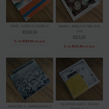
BRAID - CLOSER TO CLOSED LP
ANANTA - WHEELS OF TIME LP US
1978
R$180,00
R$75,00
3
x de
R$60,00
sem juros
3
x de
R$25,00
sem juros
THE PATRON SAINTS - FOHHOH
AMON DÜÜL II - LEMMINGMANIA LP
BOHOB LP + 7