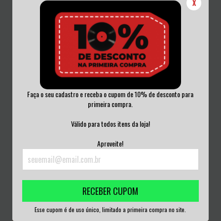
X
Faça o seu cadastro e receba o cupom de 10% de desconto para
primeira compra.
ZEBRA-ZEBRA - AGORA É QUE SÃO
STRAWBS - DEADLINES LP
ELAS LP
Válido para todos itens da loja!
NACIONAL
R$130,00
R$90,00
Aproveite!
3
x de
R$43,33
sem juros
3
x de
R$30,00
sem juros
RECEBER CUPOM
Esse cupom é de uso único, limitado a primeira compra no site.