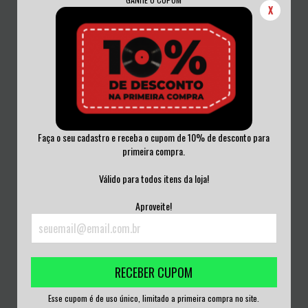
X
Faça o seu cadastro e receba o cupom de 10% de desconto para
primeira compra.
ENTHRING - THE GRIM TALES OF
DORIS ENCRENQUEIRA - DORIS
Válido para todos itens da loja!
THE ELDER C...
ENCRENQUEIRA...
R$50,00
R$50,00
Aproveite!
3
x de
R$16,67
sem juros
3
x de
R$16,67
sem juros
RECEBER CUPOM
Esse cupom é de uso único, limitado a primeira compra no site.