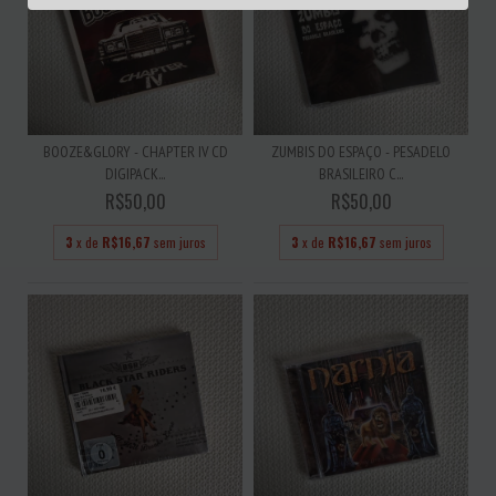
BOOZE&GLORY - CHAPTER IV CD
ZUMBIS DO ESPAÇO - PESADELO
DIGIPACK...
BRASILEIRO C...
R$50,00
R$50,00
3
x de
R$16,67
sem juros
3
x de
R$16,67
sem juros