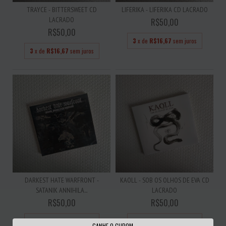
TRAYCE - BITTERSWEET CD
LIFERIKA - LIFERIKA CD LACRADO
LACRADO
R$50,00
R$50,00
3
x de
R$16,67
sem juros
3
x de
R$16,67
sem juros
DARKEST HATE WARFRONT -
KAOLL - SOB OS OLHOS DE EVA CD
SATANIK ANNIHILA...
LACRADO
R$50,00
R$50,00
3
x de
R$16,67
sem juros
3
x de
R$16,67
sem juros
GANHE O CUPOM