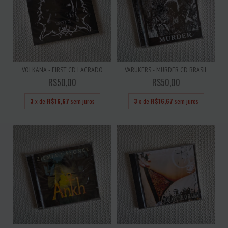
VOLKANA - FIRST CD LACRADO
VARUKERS - MURDER CD BRASIL
R$50,00
R$50,00
3
x de
R$16,67
sem juros
3
x de
R$16,67
sem juros