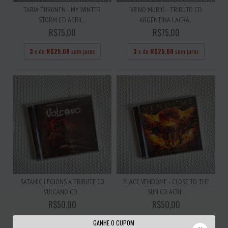
TARJA TURUNEN - MY WINTER
V8 NO MURIÓ - TRIBUTO CD
STORM CD ACRIL...
ARGENTINA LACRA...
R$75,00
R$75,00
3
x de
R$25,00
sem juros
3
x de
R$25,00
sem juros
SATANIC LEGIONS A TRIBUTE TO
PLACE VENDOME - CLOSE TO THE
VULCANO CD...
SUN CD ACRI...
R$50,00
R$50,00
GANHE O CUPOM
3
x de
R$16,67
sem juros
3
x de
R$16,67
sem juros