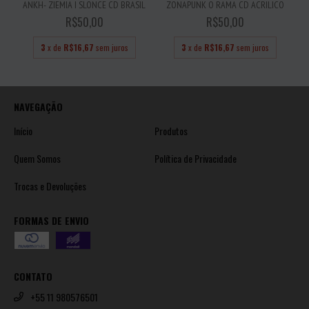
ANKH- ZIEMIA I SLONCE CD BRASIL
ZONAPUNK O RAMA CD ACRILICO
R$50,00
R$50,00
3
x de
R$16,67
sem juros
3
x de
R$16,67
sem juros
NAVEGAÇÃO
Início
Produtos
Quem Somos
Política de Privacidade
Trocas e Devoluções
FORMAS DE ENVIO
CONTATO
+55 11 980576501