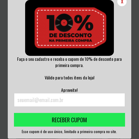
X
Faça o seu cadastro e receba o cupom de 10% de desconto para
primeira compra.
VESTRA - INTERIOR|EXTERIOR CD
VILA VELHA NOISE BEACH CD
Válido para todos itens da loja!
ACRILICO
ACRILICO
Aproveite!
R$50,00
R$50,00
3
x de
R$16,67
sem juros
3
x de
R$16,67
sem juros
RECEBER CUPOM
Esse cupom é de uso único, limitado a primeira compra no site.