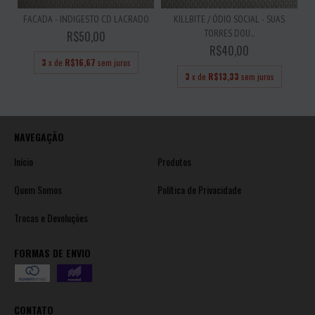
FACADA - INDIGESTO CD LACRADO
KILLBITE / ÓDIO SOCIAL - SUAS
TORRES DOU...
R$50,00
R$40,00
3
x de
R$16,67
sem juros
3
x de
R$13,33
sem juros
NAVEGAÇÃO
Início
Produtos
Quem Somos
Política de Privacidade
Trocas e Devoluções
FORMAS DE ENVIO
CONTATO