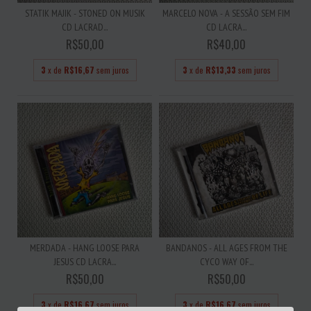
STATIK MAJIK - STONED ON MUSIK
MARCELO NOVA - A SESSÃO SEM FIM
CD LACRAD...
CD LACRA...
R$50,00
R$40,00
3
x de
R$16,67
sem juros
3
x de
R$13,33
sem juros
MERDADA - HANG LOOSE PARA
BANDANOS - ALL AGES FROM THE
JESUS CD LACRA...
CYCO WAY OF...
R$50,00
R$50,00
3
x de
R$16,67
sem juros
3
x de
R$16,67
sem juros