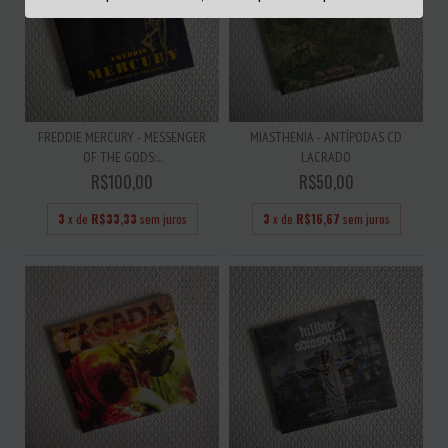
FREDDIE MERCURY - MESSENGER
MIASTHENIA - ANTÍPODAS CD
OF THE GODS:...
LACRADO
R$100,00
R$50,00
3
x de
R$33,33
sem juros
3
x de
R$16,67
sem juros