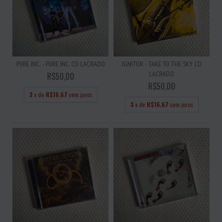
PURE INC. - PURE INC. CD LACRADO
IGNITOR - TAKE TO THE SKY CD
LACRADO
R$50,00
R$50,00
3
x de
R$16,67
sem juros
3
x de
R$16,67
sem juros