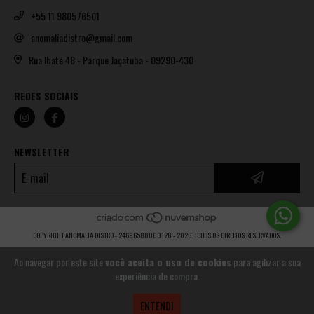
+55 11 980576501
anomaliadistro@gmail.com
Rua Ibaté 48 - Parque Jaçatuba - 09290-430
REDES SOCIAIS
NEWSLETTER
COPYRIGHT ANOMALIA DISTRO - 24696588000128 - 2026. TODOS OS DIREITOS RESERVADOS.
Ao navegar por este site
você aceita o uso de cookies
para agilizar a sua
experiência de compra.
ENTENDI