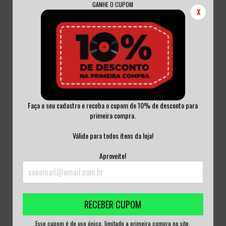
GANHE O CUPOM
X
Faça o seu cadastro e receba o cupom de 10% de desconto para
primeira compra.
MIASTHENIA - LEGADOS DO
AVENGER - BLOOD SPORTS CD
INFRAMUNDO CD LA...
LACRADO
Válido para todos itens da loja!
R$50,00
R$50,00
Aproveite!
3
x de
R$16,67
sem juros
3
x de
R$16,67
sem juros
RECEBER CUPOM
Esse cupom é de uso único, limitado a primeira compra no site.