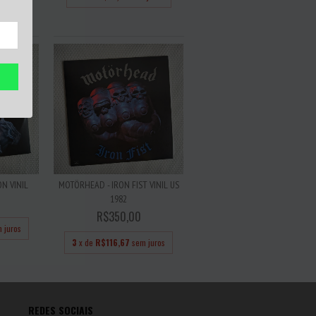
 juros
N VINIL
MOTÖRHEAD - IRON FIST VINIL US
1982
R$350,00
 juros
3
x de
R$116,67
sem juros
REDES SOCIAIS