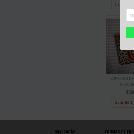
3
x de
R$33
ZUMBIS DO ES
ROCK DE
R$5
3
x de
R$16
NAVEGAÇÃO
FORMAS DE ENV