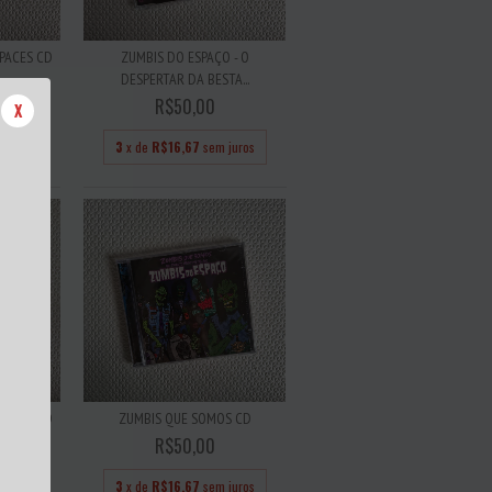
SPACES CD
ZUMBIS DO ESPAÇO - O
DESPERTAR DA BESTA...
R$50,00
X
juros
3
x de
R$16,67
sem juros
 1993 CD
ZUMBIS QUE SOMOS CD
R$50,00
3
x de
R$16,67
sem juros