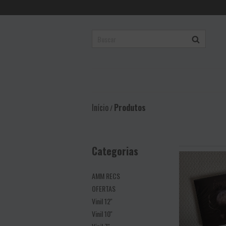
Início
Produtos
/
Categorias
AMM RECS
OFERTAS
Vinil 12''
Vinil 10''