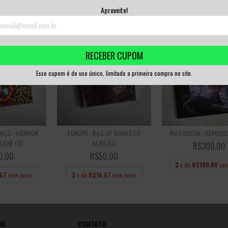
,33
sem juros
3
x de
R$33,33
sem juros
3
x de
R$50,00
sem
Aproveite!
RECEBER CUPOM
Esse cupom é de uso único, limitado a primeira compra no site.
PAÇO - HORROR
EUROPE - BAG OF BONES CD
MASTODON - REMISSIO
LUXE CD
ACRILICO
R$300,00
0,00
R$50,00
3
x de
R$100,00
sem
,67
sem juros
3
x de
R$16,67
sem juros
IO
CONTATO