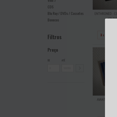
Vinil 7''
CDS
Blu Ray / DVDs / Cassetes
ENTHRONED - C
CD DI
Bonecos
R$5
3
x de
R$16
Filtros
Preço
DE
ATÉ
AVANTASIA - T
TIME (A
R$10