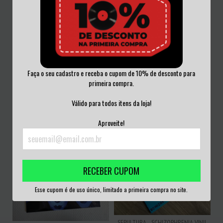
VIPER - SOLDIERS OF SUNRISE -
TURBO TRIO - BAILE BASS - VINIL
VINIL PICT...
VERMELHO...
Faça o seu cadastro e receba o cupom de 10% de desconto para
R$299,99
R$180,00
primeira compra.
3
x de
R$100,00
sem juros
3
x de
R$60,00
sem juros
Válido para todos itens da loja!
Aproveite!
RECEBER CUPOM
Esse cupom é de uso único, limitado a primeira compra no site.
SEPULTURA - SCHIZOPHRENIA VINIL