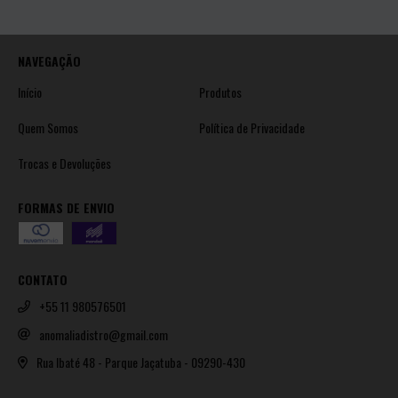
NAVEGAÇÃO
Início
Produtos
Quem Somos
Política de Privacidade
Trocas e Devoluções
FORMAS DE ENVIO
CONTATO
+55 11 980576501
anomaliadistro@gmail.com
Rua Ibaté 48 - Parque Jaçatuba - 09290-430