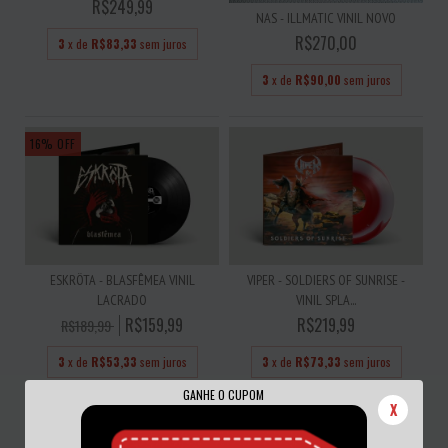
R$249,99
NAS - ILLMATIC VINIL NOVO
R$270,00
3
x de
R$83,33
sem juros
3
x de
R$90,00
sem juros
16
%
OFF
ESKRÖTA - BLASFÊMEA VINIL
VIPER - SOLDIERS OF SUNRISE -
LACRADO
VINIL SPLA...
R$159,99
R$219,99
R$189,99
3
x de
R$53,33
sem juros
3
x de
R$73,33
sem juros
GANHE O CUPOM
X