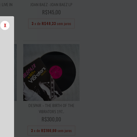
 LIVE IN
JOAN BAEZ - JOAN BAEZ LP
R$145,00
3
x de
R$48,33
sem juros
X
 juros
ONTROL
DESPAIR – THE BIRTH OF THE
VIBRATORS 197...
R$300,00
 juros
3
x de
R$100,00
sem juros