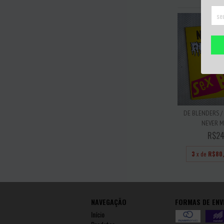
DE BLENDERS /
NEVER MI
R$24
3
x de
R$80
NAVEGAÇÃO
FORMAS DE ENV
Início