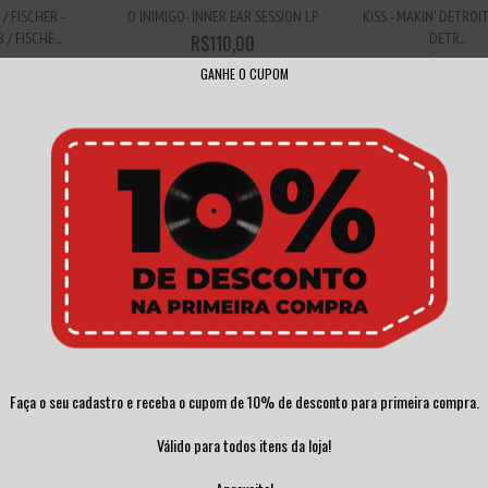
/ FISCHER -
KISS - MAKIN' DETROIT:
O INIMIGO- INNER EAR SESSION LP
/ FISCHE...
DETR...
R$110,00
0,00
R$240,00
GANHE O CUPOM
3
x de
R$36,67
sem juros
,67
sem juros
3
x de
R$80,00
sem
S - VULGARITY
S LP
SEX PISTOLS – THE ORIGINAL SEX
GIT SOME – LOOSE C
0,00
PISTOLS L...
VINIL 2010
Faça o seu cadastro e receba o cupom de 10% de desconto para primeira compra.
R$250,00
R$240,00
,00
sem juros
Válido para todos itens da loja!
3
x de
R$83,33
sem juros
3
x de
R$80,00
sem