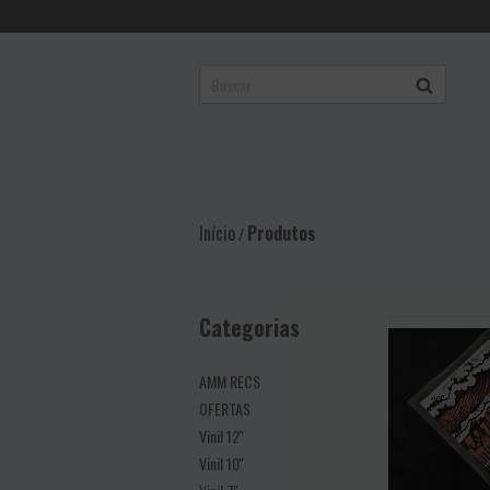
Início
Produtos
/
Categorias
AMM RECS
OFERTAS
Vinil 12''
Vinil 10''