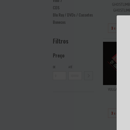
Vinil 7''
GHOSTLIMB 
CDS
GHOSTLIMB 
Blu Ray / DVDs / Cassetes
R$8
Bonecos
3
x de
R$26
Filtros
Preço
DE
ATÉ
VULGARITY KID
KID
R$18
3
x de
R$60