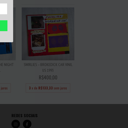
HE NIGHT
SWIRLIES – BROKEDICK CAR VINIL
.
US 1993
R$400,00
 juros
3
x de
R$133,33
sem juros
REDES SOCIAIS