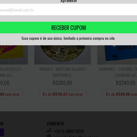
Aproveite!
RECEBER CUPOM
Esse cupom é de uso único, limitado a primeira compra no site.
 AGATHOCLES –
RYKER'S – BROTHER AGAINST
RAMONES – CHASING T
ND AG...
BROTHER V...
/ HOWLING AT..
0,00
R$350,00
R$240,00
,00
sem juros
3
x de
R$116,67
sem juros
3
x de
R$80,00
sem
IO
CONTATO
+55 11 980576501