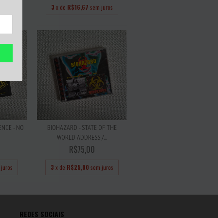
juros
3
x de
R$16,67
sem juros
ENCE - NO
BIOHAZARD - STATE OF THE
WORLD ADDRESS /...
R$75,00
juros
3
x de
R$25,00
sem juros
REDES SOCIAIS