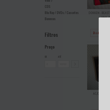
Vinil 7''
CDS
Blu Ray / DVDs / Cassetes
DOKKEN - BEAST
VINIL D
Bonecos
R$60
3
x de
R$200
Filtros
Preço
DE
ATÉ
AC/DC - ROC
BRASIL 
R$7