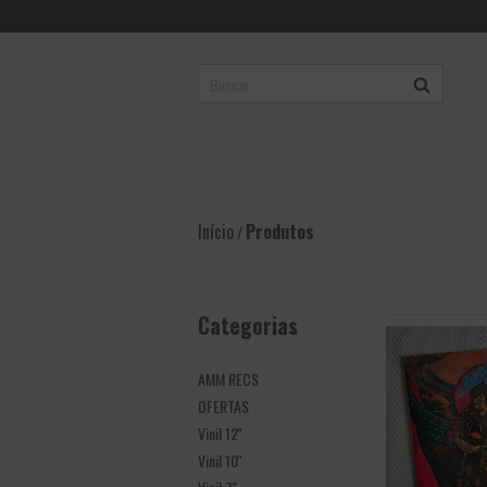
Início
Produtos
/
Categorias
AMM RECS
OFERTAS
Vinil 12''
Vinil 10''