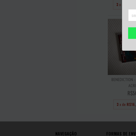
3
x de
R$25
BENEDICTION -
ACRI
R$5
3
x de
R$16
NAVEGAÇÃO
FORMAS DE ENV