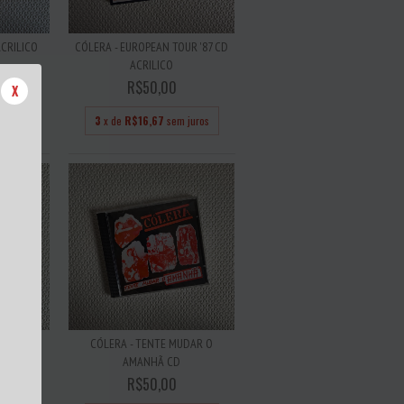
ACRILICO
CÓLERA - EUROPEAN TOUR '87 CD
ACRILICO
R$50,00
X
juros
3
x de
R$16,67
sem juros
R VI CD
CÓLERA - TENTE MUDAR O
AMANHÃ CD
R$50,00