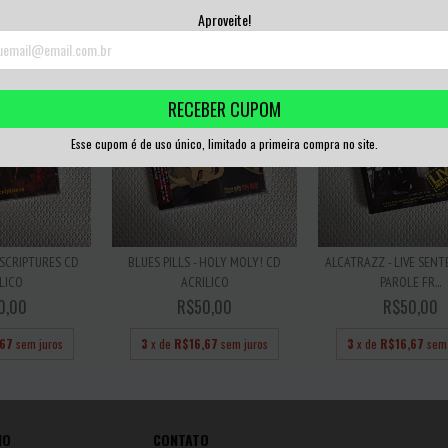
,00
sem juros
3
x de
R$16,67
sem juros
3
x de
R$16,67
sem 
Aproveite!
RECEBER CUPOM
Esse cupom é de uso único, limitado a primeira compra no site.
 SCRIPTURES CD
BLUES PILLS - HOLY MOLY! CD
ALCATRAZZ - LIVE SENT
LICO
ACRILICO
PAROLE FR...
0,00
R$50,00
R$50,00
,67
sem juros
3
x de
R$16,67
sem juros
3
x de
R$16,67
sem 
IO
CONTATO