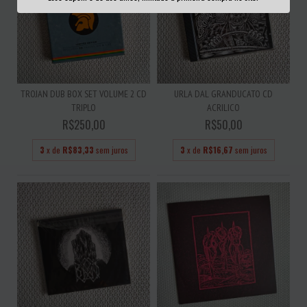
TROJAN DUB BOX SET VOLUME 2 CD
URLA DAL GRANDUCATO CD
TRIPLO
ACRILICO
R$250,00
R$50,00
3
x de
R$83,33
sem juros
3
x de
R$16,67
sem juros