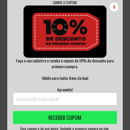
GANHE O CUPOM
X
Faça o seu cadastro e receba o cupom de 10% de desconto para
primeira compra.
NOFX - HEAVY PETTING ZOO CD
NERVOCHAOS - TO THE DEATH CD
BRASIL
LACRADO
Válido para todos itens da loja!
R$80,00
R$50,00
Aproveite!
3
x de
R$26,67
sem juros
3
x de
R$16,67
sem juros
RECEBER CUPOM
Esse cupom é de uso único, limitado a primeira compra no site.