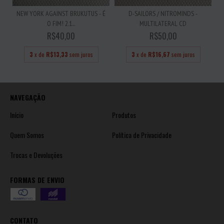
NEW YORK AGAINST BRUKUTUS - É
D-SAILORS / NITROMINDS -
O FIM! 2.1...
MULTILATERAL CD
R$40,00
R$50,00
3
x de
R$13,33
sem juros
3
x de
R$16,67
sem juros
NAVEGAÇÃO
Início
Produtos
Quem Somos
Política de Privacidade
Trocas e Devoluções
FORMAS DE ENVIO
CONTATO