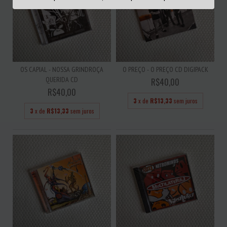
OS CAPIAL - NOSSA GRINDROÇA
O PREÇO - O PREÇO CD DIGIPACK
QUERIDA CD
R$40,00
R$40,00
3
x de
R$13,33
sem juros
3
x de
R$13,33
sem juros