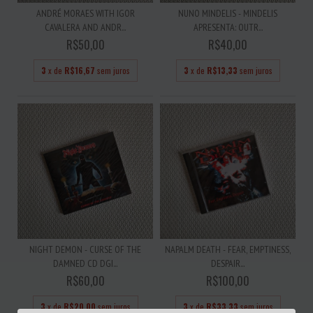
ANDRÉ MORAES WITH IGOR
NUNO MINDELIS - MINDELIS
CAVALERA AND ANDR...
APRESENTA: OUTR...
R$50,00
R$40,00
3
x de
R$16,67
sem juros
3
x de
R$13,33
sem juros
NIGHT DEMON - CURSE OF THE
NAPALM DEATH - FEAR, EMPTINESS,
DAMNED CD DGI...
DESPAIR...
R$60,00
R$100,00
3
x de
R$20,00
sem juros
3
x de
R$33,33
sem juros