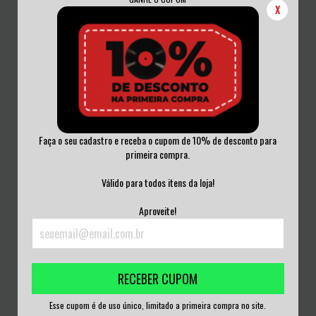
X
Faça o seu cadastro e receba o cupom de 10% de desconto para
primeira compra.
THE CLASSICAL JAZZ GIANTS CD
THE MANY FACES OF YES CD
TRIPLO
R$30,00
Válido para todos itens da loja!
R$80,00
3
x de
R$10,00
sem juros
Aproveite!
3
x de
R$26,67
sem juros
RECEBER CUPOM
Esse cupom é de uso único, limitado a primeira compra no site.