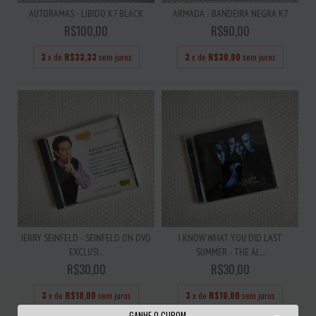
AUTORAMAS - LIBIDO K7 BLACK
ARMADA - BANDEIRA NEGRA K7
R$100,00
R$90,00
3
x de
R$33,33
sem juros
3
x de
R$30,00
sem juros
JERRY SEINFELD - SEINFELD ON DVD
I KNOW WHAT YOU DID LAST
EXCLUSI...
SUMMER - THE AL...
R$30,00
R$30,00
3
x de
R$10,00
sem juros
3
x de
R$10,00
sem juros
GANHE O CUPOM