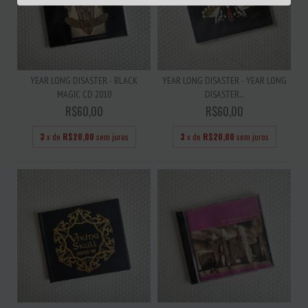
YEAR LONG DISASTER - BLACK
YEAR LONG DISASTER - YEAR LONG
MAGIC CD 2010
DISASTER...
R$60,00
R$60,00
3
x de
R$20,00
sem juros
3
x de
R$20,00
sem juros