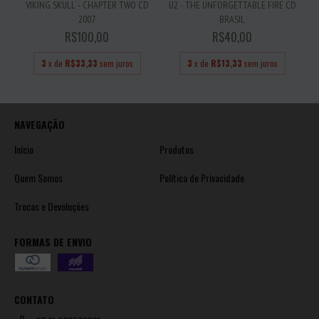
VIKING SKULL - CHAPTER TWO CD
U2 - THE UNFORGETTABLE FIRE CD
2007
BRASIL
R$100,00
R$40,00
3
x de
R$33,33
sem juros
3
x de
R$13,33
sem juros
NAVEGAÇÃO
Início
Produtos
Quem Somos
Política de Privacidade
Trocas e Devoluções
FORMAS DE ENVIO
CONTATO