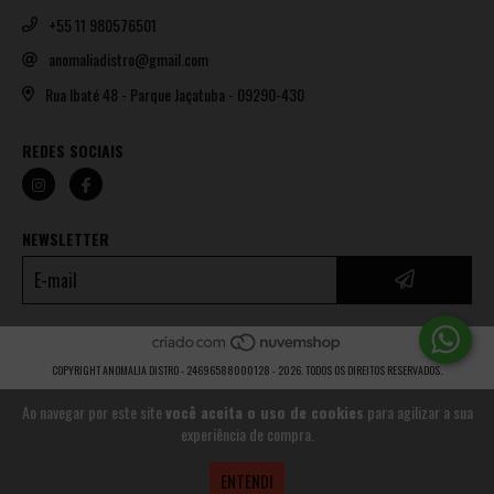
+55 11 980576501
anomaliadistro@gmail.com
Rua Ibaté 48 - Parque Jaçatuba - 09290-430
REDES SOCIAIS
NEWSLETTER
COPYRIGHT ANOMALIA DISTRO - 24696588000128 - 2026. TODOS OS DIREITOS RESERVADOS.
Ao navegar por este site
você aceita o uso de cookies
para agilizar a sua
experiência de compra.
ENTENDI