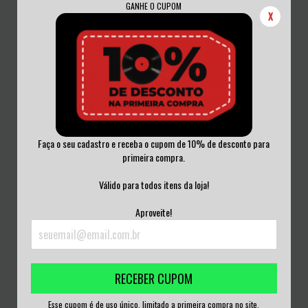
GANHE O CUPOM
X
Faça o seu cadastro e receba o cupom de 10% de desconto para
primeira compra.
RAMONES – BLITZKREIG IN ATHENS
RAMONES – TOO TOUGH TO DIE CD
CD ITALIA...
EXPANDED &...
Válido para todos itens da loja!
R$100,00
R$150,00
Aproveite!
3
x de
R$33,33
sem juros
3
x de
R$50,00
sem juros
RECEBER CUPOM
Esse cupom é de uso único, limitado a primeira compra no site.