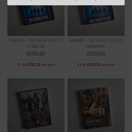
RAMONES – TOO TOUGH TO DIE CD
RAMONES – TOO TOUGH TO DIE CD
O CARD 200...
ARGENTINA...
R$100,00
R$100,00
3
x de
R$33,33
sem juros
3
x de
R$33,33
sem juros