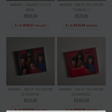
RAMONES – GREATEST HITS CD
RAMONES – END OF THE CENTURY
BRASIL
CD BRASIL 2...
R$50,00
R$75,00
3
x de
R$16,67
sem juros
3
x de
R$25,00
sem juros
RAMONES – END OF THE CENTURY
RAMONES – END OF THE CENTURY
CD ARGENTIN...
CD EXPANDED...
R$75,00
R$150,00
3
x de
R$25,00
sem juros
3
x de
R$50,00
sem juros