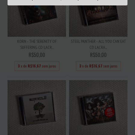
KORN - THE SERENITY OF
STEEL PANTHER - ALL YOU CAN EAT
SUFFERING CD LACR...
CD LACRA...
R$50,00
R$50,00
3
x de
R$16,67
sem juros
3
x de
R$16,67
sem juros