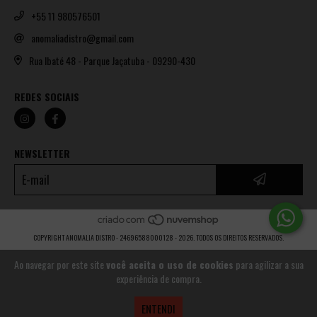
+55 11 980576501
anomaliadistro@gmail.com
Rua Ibaté 48 - Parque Jaçatuba - 09290-430
REDES SOCIAIS
NEWSLETTER
COPYRIGHT ANOMALIA DISTRO - 24696588000128 - 2026. TODOS OS DIREITOS RESERVADOS.
Ao navegar por este site
você aceita o uso de cookies
para agilizar a sua
experiência de compra.
ENTENDI