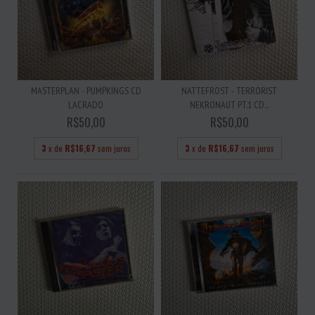
MASTERPLAN - PUMPKINGS CD
NATTEFROST - TERRORIST
LACRADO
NEKRONAUT PT.1 CD...
R$50,00
R$50,00
3
x de
R$16,67
sem juros
3
x de
R$16,67
sem juros