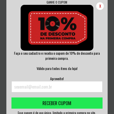
GANHE O CUPOM
X
Faça o seu cadastro e receba o cupom de 10% de desconto para
primeira compra.
FEAR FACTORY - HATEFILES CD
ROTTEN PIECES - ROT IN PIECES CD
LACRADO
Válido para todos itens da loja!
R$50,00
R$50,00
Aproveite!
3
x de
R$16,67
sem juros
3
x de
R$16,67
sem juros
RECEBER CUPOM
Esse cupom é de uso único, limitado a primeira compra no site.