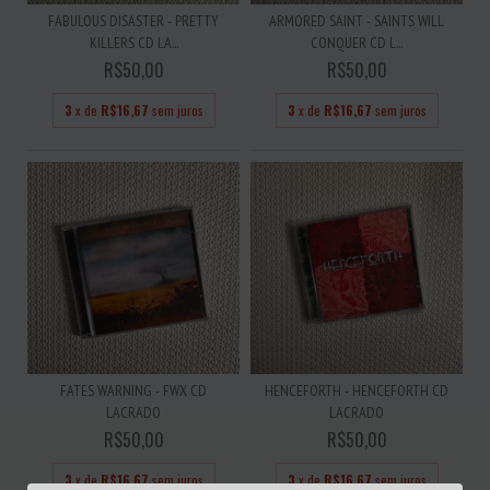
FABULOUS DISASTER - PRETTY
ARMORED SAINT - SAINTS WILL
KILLERS CD LA...
CONQUER CD L...
R$50,00
R$50,00
3
x de
R$16,67
sem juros
3
x de
R$16,67
sem juros
FATES WARNING - FWX CD
HENCEFORTH - HENCEFORTH CD
LACRADO
LACRADO
R$50,00
R$50,00
3
x de
R$16,67
sem juros
3
x de
R$16,67
sem juros