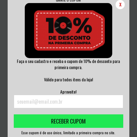
X
Faça o seu cadastro e receba o cupom de 10% de desconto para
primeira compra.
GENOCIDE ORGAN - MAUNDUNI-
GENOCIDE ORGAN - : IN-KONFLIKT :
MAU VINIL 2023
VINIL 2...
Válido para todos itens da loja!
R$350,00
R$450,00
Aproveite!
3
x de
R$116,67
sem juros
3
x de
R$150,00
sem juros
RECEBER CUPOM
Esse cupom é de uso único, limitado a primeira compra no site.