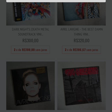
DARK NIGHTS: DEATH METAL
AVRIL LAVIGNE - THE BEST DAMN
SOUNDTRACK VINI...
THING VINI...
R$300,00
R$320,00
3
x de
R$100,00
sem juros
3
x de
R$106,67
sem juros