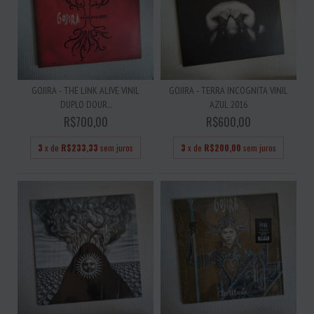
GOJIRA - THE LINK ALIVE VINIL
GOJIRA - TERRA INCOGNITA VINIL
DUPLO DOUR...
AZUL 2016
R$700,00
R$600,00
3
x de
R$233,33
sem juros
3
x de
R$200,00
sem juros