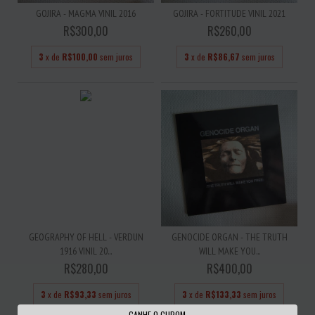
GOJIRA - MAGMA VINIL 2016
GOJIRA - FORTITUDE VINIL 2021
R$300,00
R$260,00
3
x de
R$100,00
sem juros
3
x de
R$86,67
sem juros
GEOGRAPHY OF HELL - VERDUN
GENOCIDE ORGAN - THE TRUTH
1916 VINIL 20...
WILL MAKE YOU...
R$280,00
R$400,00
3
x de
R$93,33
sem juros
3
x de
R$133,33
sem juros
GANHE O CUPOM