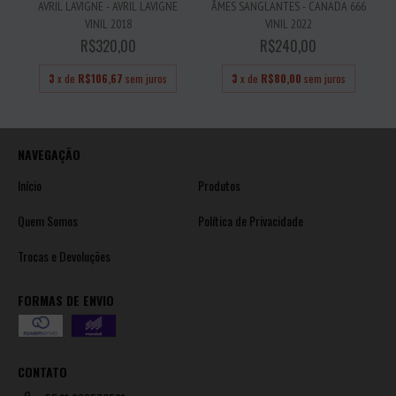
AVRIL LAVIGNE - AVRIL LAVIGNE
ÂMES SANGLANTES - CANADA 666
VINIL 2018
VINIL 2022
R$320,00
R$240,00
3
x de
R$106,67
sem juros
3
x de
R$80,00
sem juros
NAVEGAÇÃO
Início
Produtos
Quem Somos
Política de Privacidade
Trocas e Devoluções
FORMAS DE ENVIO
CONTATO