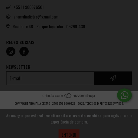
+55 11 980576501
anomaliadistro@gmail.com
Rua Ibaté 48 - Parque Jaçatuba - 09290-430
REDES SOCIAIS
NEWSLETTER
COPYRIGHT ANOMALIA DISTRO - 24696588000128 - 2026. TODOS OS DIREITOS RESERVADOS.
Ao navegar por este site
você aceita o uso de cookies
para agilizar a sua
experiência de compra.
ENTENDI