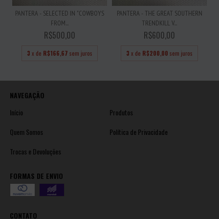
PANTERA - SELECTED IN "COWBOYS
PANTERA - THE GREAT SOUTHERN
FROM...
TRENDKILL V...
R$500,00
R$600,00
3
x de
R$166,67
sem juros
3
x de
R$200,00
sem juros
NAVEGAÇÃO
Início
Produtos
Quem Somos
Política de Privacidade
Trocas e Devoluções
FORMAS DE ENVIO
CONTATO