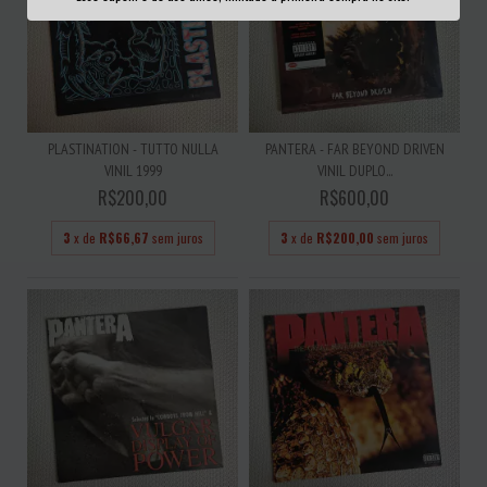
PLASTINATION - TUTTO NULLA
PANTERA - FAR BEYOND DRIVEN
VINIL 1999
VINIL DUPLO...
R$200,00
R$600,00
3
x de
R$66,67
sem juros
3
x de
R$200,00
sem juros