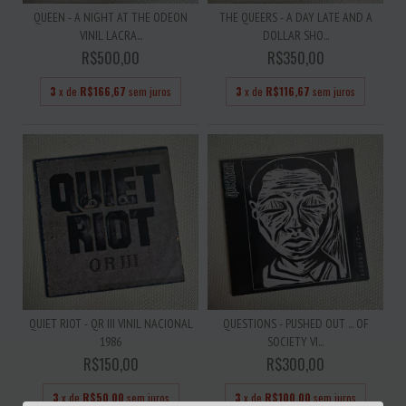
QUEEN - A NIGHT AT THE ODEON
THE QUEERS - A DAY LATE AND A
VINIL LACRA...
DOLLAR SHO...
R$500,00
R$350,00
3
x de
R$166,67
sem juros
3
x de
R$116,67
sem juros
QUIET RIOT - QR III VINIL NACIONAL
QUESTIONS - PUSHED OUT ... OF
1986
SOCIETY VI...
R$150,00
R$300,00
3
x de
R$50,00
sem juros
3
x de
R$100,00
sem juros