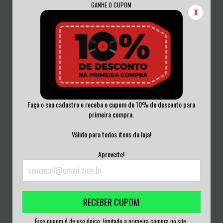
GANHE O CUPOM
X
Faça o seu cadastro e receba o cupom de 10% de desconto para
primeira compra.
THE PIST - IDEAS ARE
PSYCHIC POSSESSOR - TOXIN
BULLETPROOF VINIL 2...
DIFFUSION VINI...
Válido para todos itens da loja!
R$180,00
R$230,00
Aproveite!
3
x de
R$60,00
sem juros
3
x de
R$76,67
sem juros
RECEBER CUPOM
Esse cupom é de uso único, limitado a primeira compra no site.