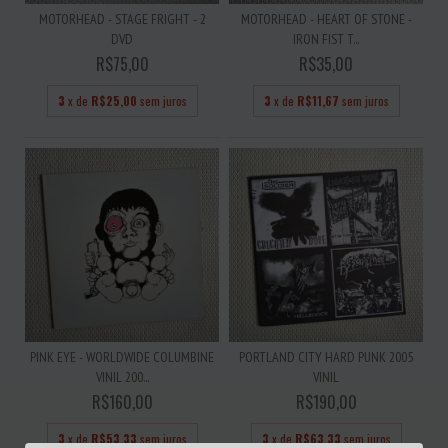
MOTORHEAD - STAGE FRIGHT - 2
MOTORHEAD - HEART OF STONE -
DVD
IRON FIST T...
R$75,00
R$35,00
3
x de
R$25,00
sem juros
3
x de
R$11,67
sem juros
PINK EYE - WORLDWIDE COLUMBINE
PORTLAND CITY HARD PUNK 2005
VINIL 200...
VINIL
R$160,00
R$190,00
3
x de
R$53,33
sem juros
3
x de
R$63,33
sem juros