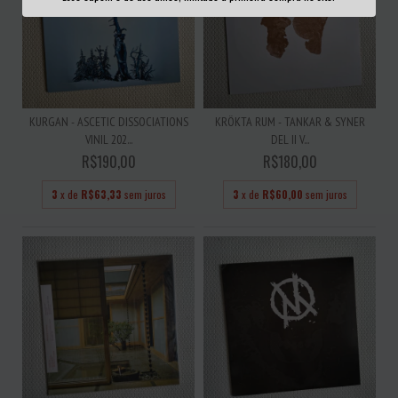
KURGAN - ASCETIC DISSOCIATIONS
KRÖKTA RUM - TANKAR & SYNER
VINIL 202...
DEL II V...
R$190,00
R$180,00
3
x de
R$63,33
sem juros
3
x de
R$60,00
sem juros