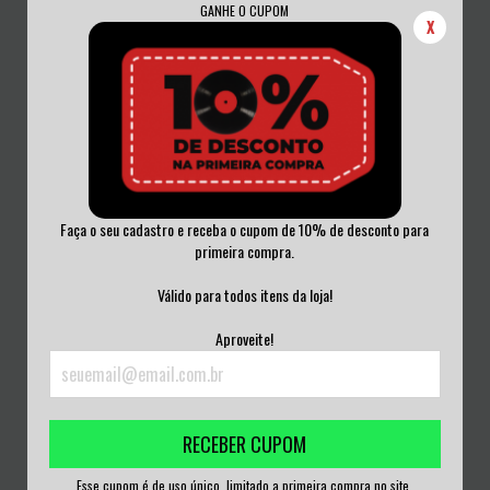
GANHE O CUPOM
X
Faça o seu cadastro e receba o cupom de 10% de desconto para
primeira compra.
FLYING TRICHECOS - FLYING
EXPLORING JEZEBEL - ON A
TRICHECOS VINI...
BUSINESS TRIP T...
Válido para todos itens da loja!
R$190,00
R$190,00
Aproveite!
3
x de
R$63,33
sem juros
3
x de
R$63,33
sem juros
RECEBER CUPOM
Esse cupom é de uso único, limitado a primeira compra no site.