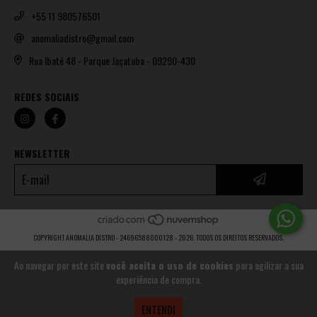
+55 11 980576501
anomaliadistro@gmail.com
Rua Ibaté 48 - Parque Jaçatuba - 09290-430
REDES SOCIAIS
NEWSLETTER
COPYRIGHT ANOMALIA DISTRO - 24696588000128 - 2026. TODOS OS DIREITOS RESERVADOS.
Ao navegar por este site
você aceita o uso de cookies
para agilizar a sua
experiência de compra.
ENTENDI