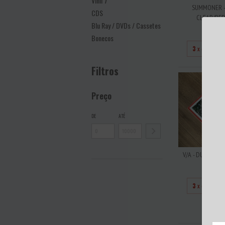
Vinil 7''
SUMMONER -
CDS
CLEAR/RED
Blu Ray / DVDs / Cassetes
R$25
Bonecos
3
x de
R$83
Filtros
Preço
DE
ATÉ
V/A - DUSSELD
R$18
3
x de
R$60