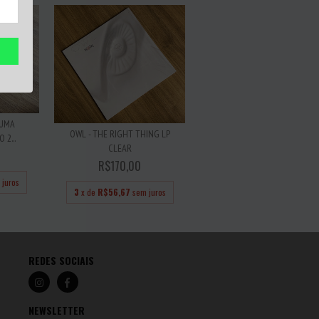
 UMA
OWL - THE RIGHT THING LP
 2...
CLEAR
R$170,00
 juros
3
x de
R$56,67
sem juros
REDES SOCIAIS
NEWSLETTER