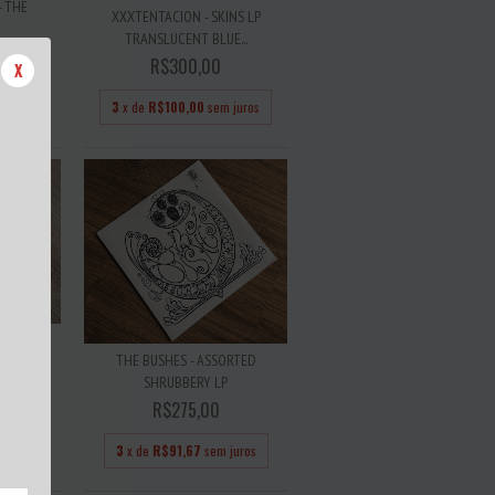
- THE
XXXTENTACION - SKINS LP
'
TRANSLUCENT BLUE...
R$300,00
X
 juros
3
x de
R$100,00
sem juros
ONE LAST
THE BUSHES - ASSORTED
SHRUBBERY LP
R$275,00
juros
3
x de
R$91,67
sem juros