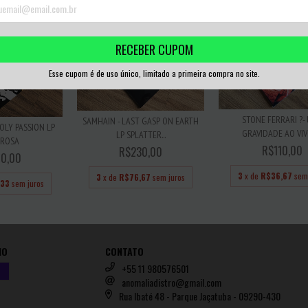
RECEBER CUPOM
Esse cupom é de uso único, limitado a primeira compra no site.
STONE FERRARI ?-
SAMHAIN - LAST GASP ON EARTH
OLY PASSION LP
GRAVIDADE AO VIVO
LP SPLATTER...
 ROSA
R$110,00
R$230,00
0,00
3
x de
R$36,67
sem
3
x de
R$76,67
sem juros
,33
sem juros
IO
CONTATO
+55 11 980576501
anomaliadistro@gmail.com
Rua Ibaté 48 - Parque Jaçatuba - 09290-430