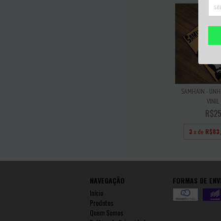
SAMHAIN - UNH
VINIL
R$25
3
x de
R$83
NAVEGAÇÃO
FORMAS DE ENV
Início
Produtos
Quem Somos