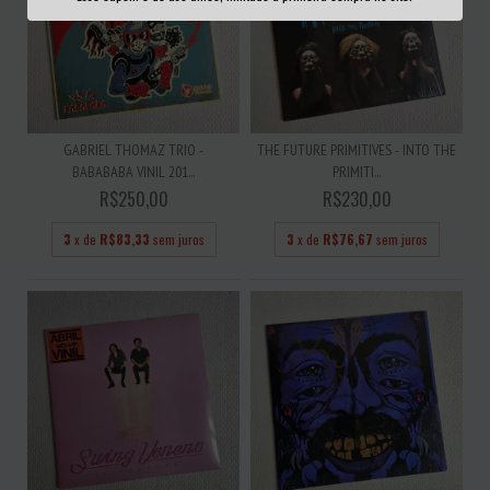
GABRIEL THOMAZ TRIO -
THE FUTURE PRIMITIVES - INTO THE
BABABABA VINIL 201...
PRIMITI...
R$250,00
R$230,00
3
x de
R$83,33
sem juros
3
x de
R$76,67
sem juros