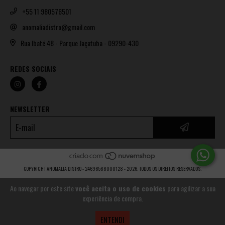
+55 11 980576501
anomaliadistro@gmail.com
Rua Ibaté 48 - Parque Jaçatuba - 09290-430
REDES SOCIAIS
NEWSLETTER
COPYRIGHT ANOMALIA DISTRO - 24696588000128 - 2026. TODOS OS DIREITOS RESERVADOS.
Ao navegar por este site
você aceita o uso de cookies
para agilizar a sua
experiência de compra.
ENTENDI