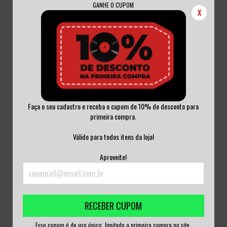
GANHE O CUPOM
X
Faça o seu cadastro e receba o cupom de 10% de desconto para
primeira compra.
GOTHIC VOX - SUPPLICAMENTUM
GREBOL - FYRTIO VINIL SUÉCIA 2016
VINIL NACION...
Válido para todos itens da loja!
R$220,00
R$150,00
Aproveite!
3
x de
R$73,33
sem juros
3
x de
R$50,00
sem juros
RECEBER CUPOM
Esse cupom é de uso único, limitado a primeira compra no site.