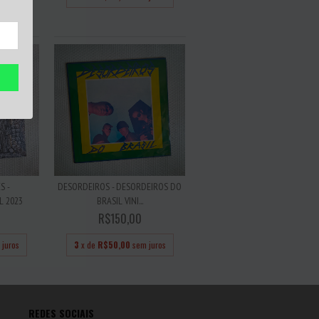
 juros
S -
DESORDEIROS - DESORDEIROS DO
L 2023
BRASIL VINI...
R$150,00
 juros
3
x de
R$50,00
sem juros
REDES SOCIAIS