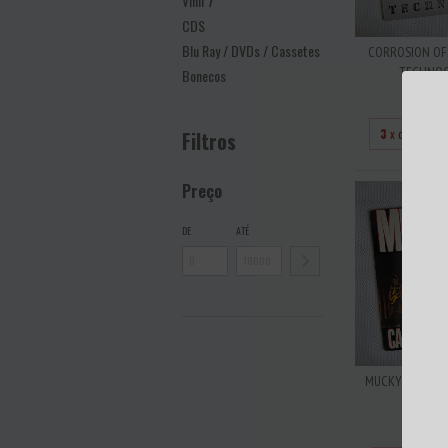
Vinil 7''
CDS
Blu Ray / DVDs / Cassetes
CORROSION OF
TECHNOCR
Bonecos
R$40
3
x de
R$133
Filtros
Preço
DE
ATÉ
MUCKY PUP - CA
JOKE
R$22