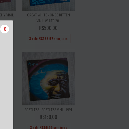
SHY VINIL
GREAT WHITE - ONCE BITTEN
VINIL WHITE 20...
R$500,00
X
 juros
3
x de
R$166,67
sem juros
AT BLEED
RESTLESS - RESTLESS VINIL 1991
R$150,00
3
x de
R$50,00
sem juros