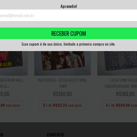
,33
sem juros
3
x de
R$33,33
sem
Aproveite!
RECEBER CUPOM
Esse cupom é de uso único, limitado a primeira compra no site.
ANS FROM HELL -
INOCENTES - ESTILHAÇOS VINIL
CATACOMB VOICE
R AL...
1989
UNDERGROUND VINI
0,00
R$160,00
R$180,00
,00
sem juros
3
x de
R$53,33
sem juros
3
x de
R$60,00
sem
IO
CONTATO