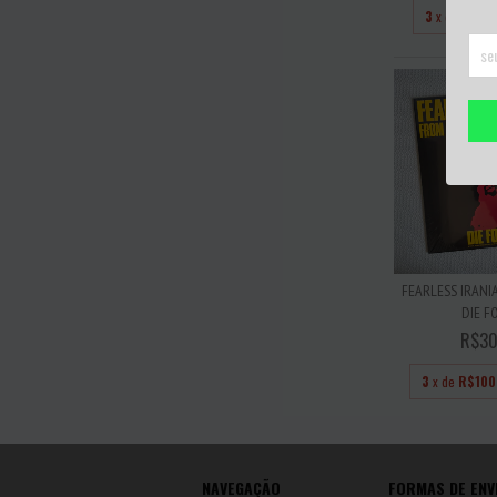
3
x de
R$73
FEARLESS IRANI
DIE FO
R$30
3
x de
R$100
NAVEGAÇÃO
FORMAS DE ENV