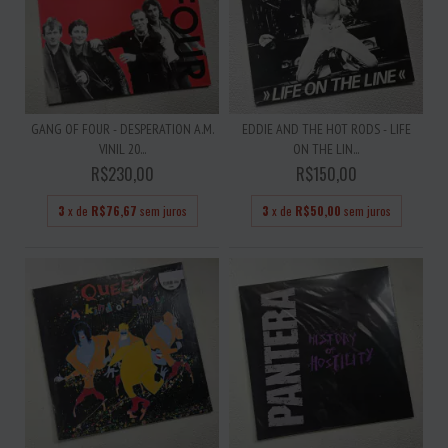
GANG OF FOUR - DESPERATION A.M.
EDDIE AND THE HOT RODS - LIFE
VINIL 20...
ON THE LIN...
R$230,00
R$150,00
3
x de
R$76,67
sem juros
3
x de
R$50,00
sem juros