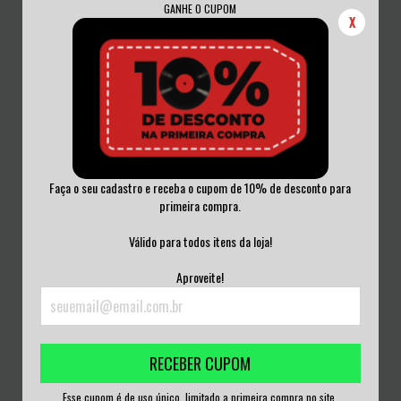
GANHE O CUPOM
X
Faça o seu cadastro e receba o cupom de 10% de desconto para
primeira compra.
BUZZCOCKS - TIME'S UP! VINIL 2017
BOOZE&GLORY - CHAPTER IV VINIL
2017
Válido para todos itens da loja!
R$230,00
R$200,00
Aproveite!
3
x de
R$76,67
sem juros
3
x de
R$66,67
sem juros
RECEBER CUPOM
Esse cupom é de uso único, limitado a primeira compra no site.