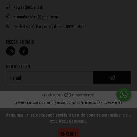
+55 11 980576501
anomaliadistro@gmail.com
Rua Ibaté 48 - Parque Jaçatuba - 09290-430
REDES SOCIAIS
NEWSLETTER
COPYRIGHT ANOMALIA DISTRO - 24696588000128 - 2026. TODOS OS DIREITOS RESERVADOS.
Ao navegar por este site
você aceita o uso de cookies
para agilizar a sua
experiência de compra.
ENTENDI