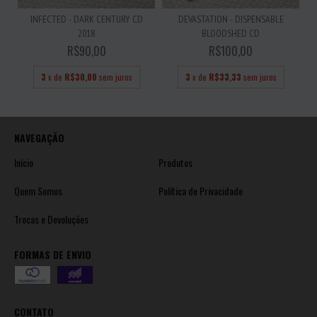
INFECTED - DARK CENTURY CD
DEVASTATION - DISPENSABLE
2018
BLOODSHED CD
R$90,00
R$100,00
3
x de
R$30,00
sem juros
3
x de
R$33,33
sem juros
NAVEGAÇÃO
Início
Produtos
Quem Somos
Política de Privacidade
Trocas e Devoluções
FORMAS DE ENVIO
CONTATO