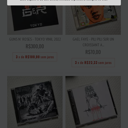
GUNS N' ROSES - TOKYO VINIL 2022
GAEL FAYE - PILI PILI SUR UN
CROISSANT A...
R$300,00
R$70,00
3
x de
R$100,00
sem juros
3
x de
R$23,33
sem juros