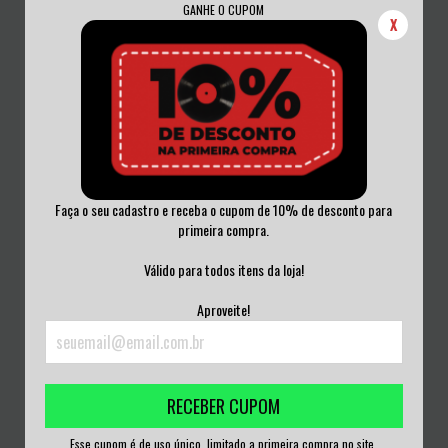
GANHE O CUPOM
X
Faça o seu cadastro e receba o cupom de 10% de desconto para
primeira compra.
BAD RELIGION - TRUE NORTH VINIL
AC/DC - DIRTY DEEDS DONE DIRT
LACRADO
CHEAP VINI...
Válido para todos itens da loja!
R$270,00
R$280,00
Aproveite!
3
x de
R$90,00
sem juros
3
x de
R$93,33
sem juros
RECEBER CUPOM
Esse cupom é de uso único, limitado a primeira compra no site.