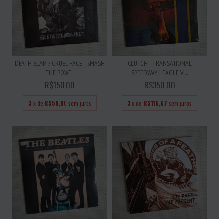
DEATH SLAM / CRUEL FACE - SMASH
CLUTCH - TRANSATIONAL
THE POWE...
SPEEDWAY LEAGUE VI...
R$150,00
R$350,00
3
x de
R$50,00
sem juros
3
x de
R$116,67
sem juros