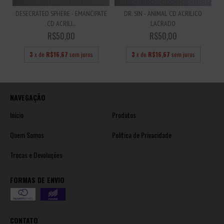
DESECRATED SPHERE - EMANCIPATE
DR. SIN - ANIMAL CD ACRILICO
CD ACRILI...
LACRADO
R$50,00
R$50,00
3
x de
R$16,67
sem juros
3
x de
R$16,67
sem juros
NAVEGAÇÃO
Início
Produtos
Quem Somos
Política de Privacidade
Trocas e Devoluções
FORMAS DE ENVIO
CONTATO