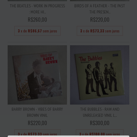
THE BEATLES - WORK IN PROGRESS
BIRDS OF A FEATHER - THE PAST
: MORE HI...
THE PRESEN...
R$260,00
R$220,00
3
x de
R$86,67
sem juros
3
x de
R$73,33
sem juros
BARRY BROWN - VIBES OF BARRY
THE BUBBLES - RAW AND
BROWN VINIL
UNRELEASED VINIL L...
R$220,00
R$300,00
3
x de
R$73,33
sem juros
3
x de
R$100,00
sem juros