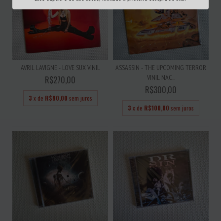
AVRIL LAVIGNE - LOVE SUX VINIL
ASSASSIN - THE UPCOMING TERROR
VINIL NAC...
R$270,00
R$300,00
3
x de
R$90,00
sem juros
3
x de
R$100,00
sem juros