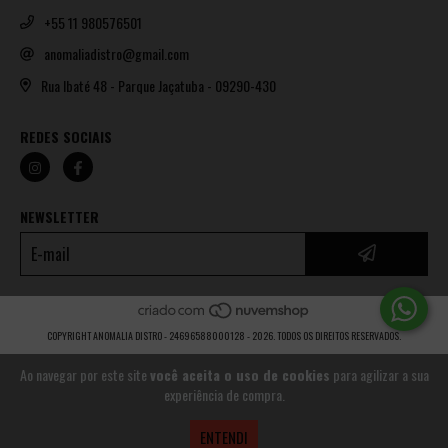
+55 11 980576501
anomaliadistro@gmail.com
Rua Ibaté 48 - Parque Jaçatuba - 09290-430
REDES SOCIAIS
NEWSLETTER
COPYRIGHT ANOMALIA DISTRO - 24696588000128 - 2026. TODOS OS DIREITOS RESERVADOS.
Ao navegar por este site
você aceita o uso de cookies
para agilizar a sua
experiência de compra.
ENTENDI