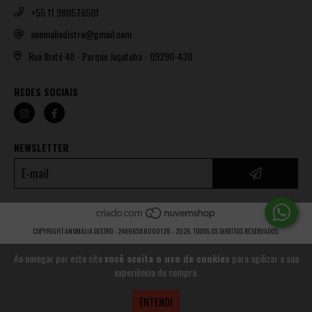
+55 11 980576501
anomaliadistro@gmail.com
Rua Ibaté 48 - Parque Jaçatuba - 09290-430
REDES SOCIAIS
NEWSLETTER
COPYRIGHT ANOMALIA DISTRO - 24696588000128 - 2026. TODOS OS DIREITOS RESERVADOS.
Ao navegar por este site
você aceita o uso de cookies
para agilizar a sua
experiência de compra.
ENTENDI