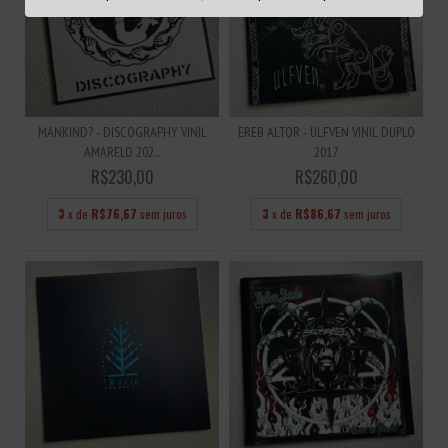
MANKIND? - DISCOGRAPHY VINIL
EREB ALTOR - ULFVEN VINIL DUPLO
AMARELO 202...
2017
R$230,00
R$260,00
3
x de
R$76,67
sem juros
3
x de
R$86,67
sem juros