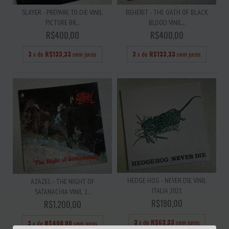
SLAYER - PREPARE TO DIE VINIL
BEHERIT - THE OATH OF BLACK
PICTURE BR...
BLOOD VINIL...
R$400,00
R$400,00
3
x de
R$133,33
sem juros
3
x de
R$133,33
sem juros
HEDGE HOG - NEVER DIE VINIL
AZAZEL - THE NIGHT OF
ITALIA 2021
SATANACHIA VINIL 1...
R$190,00
R$1.200,00
3
x de
R$63,33
sem juros
3
x de
R$400,00
sem juros