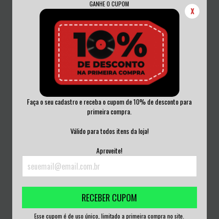
GANHE O CUPOM
X
Faça o seu cadastro e receba o cupom de 10% de desconto para
primeira compra.
EMBITTERED - INFECTED VINIL
MISERY - THE EARLY YEARS VINIL
DUPLO 2021
2023
Válido para todos itens da loja!
R$210,00
R$200,00
Aproveite!
3
x de
R$70,00
sem juros
3
x de
R$66,67
sem juros
RECEBER CUPOM
Esse cupom é de uso único, limitado a primeira compra no site.