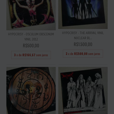
HYPOCRISY - THE ARRIVAL VINIL
HYPOCRISY - OSCULUM OBSCENUM
NUCLEAR BL...
VINIL 2012
R$1.500,00
R$500,00
3
x de
R$500,00
sem juros
3
x de
R$166,67
sem juros