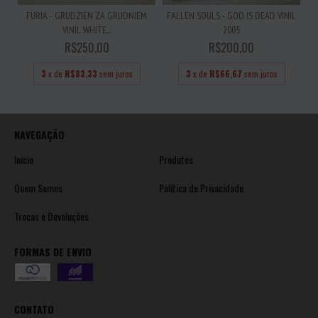
FURIA - GRUDZIEN ZA GRUDNIEM
FALLEN SOULS - GOD IS DEAD VINIL
VINIL WHITE...
2005
R$250,00
R$200,00
3
x de
R$83,33
sem juros
3
x de
R$66,67
sem juros
NAVEGAÇÃO
Início
Produtos
Quem Somos
Política de Privacidade
Trocas e Devoluções
FORMAS DE ENVIO
CONTATO