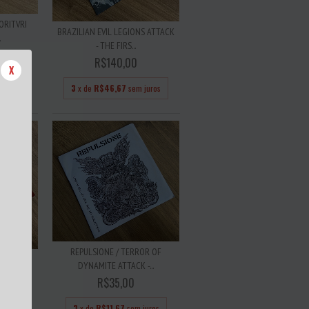
ORITVRI
BRAZILIAN EVIL LEGIONS ATTACK
.
- THE FIRS...
R$140,00
X
 juros
3
x de
R$46,67
sem juros
REPULSIONE / TERROR OF
T - GET
DYNAMITE ATTACK -...
.
R$35,00
3
x de
R$11,67
sem juros