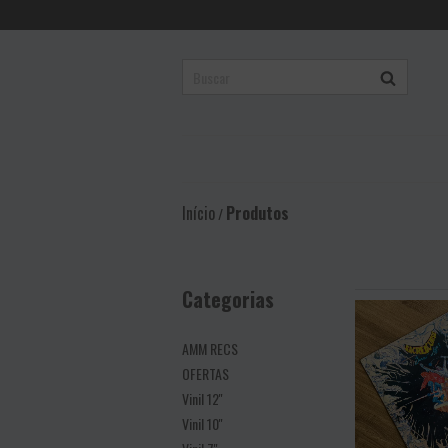
Início
Produtos
/
Categorias
AMM RECS
OFERTAS
Vinil 12''
Vinil 10''