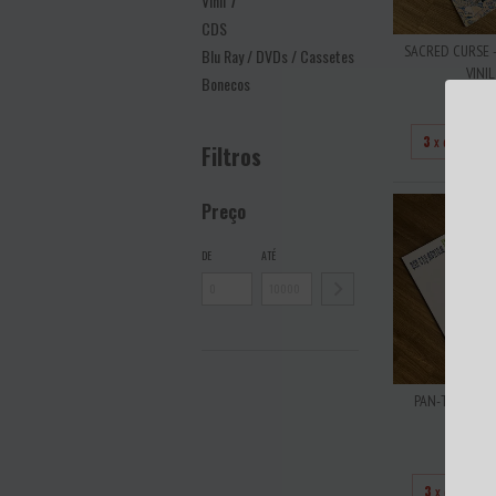
Vinil 7''
CDS
SACRED CURSE -
Blu Ray / DVDs / Cassetes
VINIL
Bonecos
R$14
3
x de
R$46
Filtros
Preço
DE
ATÉ
PAN-THY-MONIU
DREAM II
R$20
3
x de
R$66