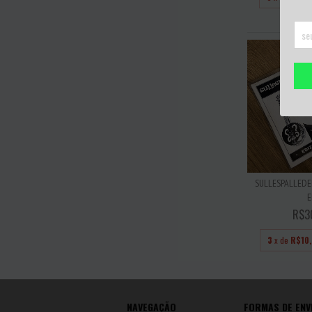
SULLESPALLEDEL
E
R$3
3
x de
R$10
NAVEGAÇÃO
FORMAS DE ENV