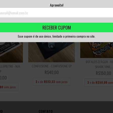
3
x de
R$15,00
sem juros
3
x de
R$11,67
sem 
Aproveite!
RECEBER CUPOM
Esse cupom é de uso único, limitado a primeira compra no site.
BÚFALOS D'ÁGUA - 
CONFUSIONE - CONFUSIONE EP
LEPIETRE - N/A
SHARK VINIL...
P
R$40,00
R$150,00
0,00
3
x de
R$13,33
sem juros
3
x de
R$50,00
sem
,00
sem juros
IO
CONTATO