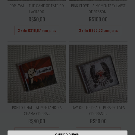
POP JAVALI - THE GAME OF FATE CD
PINK FLOYD - A MOMENTARY LAPSE
LACRADO
OF REASON...
R$50,00
R$100,00
3
x de
R$16,67
sem juros
3
x de
R$33,33
sem juros
PONTO FINAL - ALIMENTANDO A
DAY OF THE DEAD - PERSPECTIVES
CHAMA CD BRA...
CD BRASIL...
R$40,00
R$50,00
3
x de
R$13,33
sem juros
3
x de
R$16,67
sem juros
GANHE O CUPOM