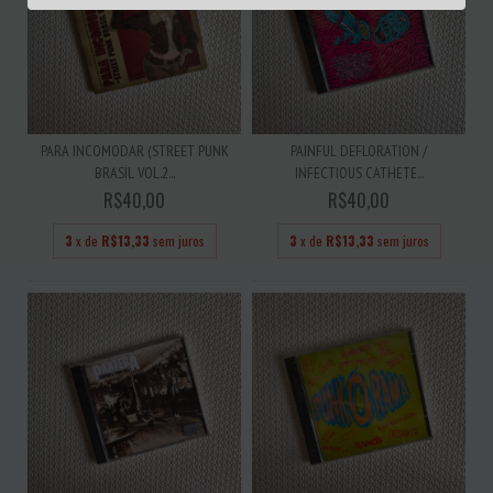
PARA INCOMODAR (STREET PUNK
PAINFUL DEFLORATION /
BRASIL VOL.2...
INFECTIOUS CATHETE...
R$40,00
R$40,00
3
x de
R$13,33
sem juros
3
x de
R$13,33
sem juros