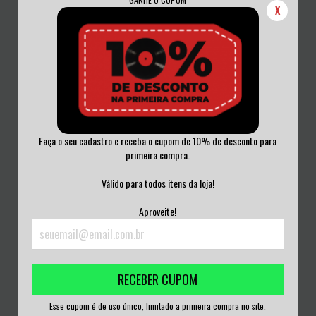
X
Faça o seu cadastro e receba o cupom de 10% de desconto para
primeira compra.
PUNK 1977/2007 30TH
PITY SEX - WHITE HOT MOON CD
Válido para todos itens da loja!
ANNIVERSARY / LIMITE...
DIGIPACK
R$180,00
R$40,00
Aproveite!
3
x de
R$60,00
sem juros
3
x de
R$13,33
sem juros
RECEBER CUPOM
Esse cupom é de uso único, limitado a primeira compra no site.