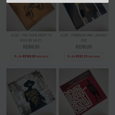
AC/DC - FOR THOSE ABOUT TO
AC/DC - POWERAGE VINIL LACRADO
ROCK WE SALUT...
2003
R$300,00
R$280,00
3
x de
R$100,00
sem juros
3
x de
R$93,33
sem juros