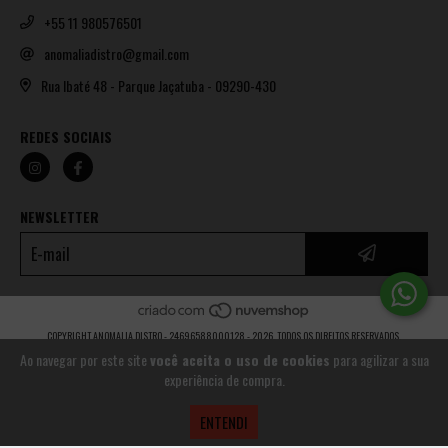
+55 11 980576501
anomaliadistro@gmail.com
Rua Ibaté 48 - Parque Jaçatuba - 09290-430
REDES SOCIAIS
NEWSLETTER
COPYRIGHT ANOMALIA DISTRO - 24696588000128 - 2026. TODOS OS DIREITOS RESERVADOS.
Ao navegar por este site
você aceita o uso de cookies
para agilizar a sua
experiência de compra.
ENTENDI