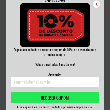
GANHE O CUPOM
X
Faça o seu cadastro e receba o cupom de 10% de desconto para
primeira compra.
AUTORAMAS - LIBIDO VINIL
AC/DC - FLY ON THE WALL VINIL
Válido para todos itens da loja!
ALEMANHA 2018
LACRADO 20...
R$300,00
R$280,00
Aproveite!
3
x de
R$100,00
sem juros
3
x de
R$93,33
sem juros
RECEBER CUPOM
Esse cupom é de uso único, limitado a primeira compra no site.