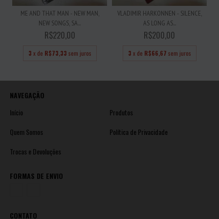
ME AND THAT MAN - NEW MAN,
VLADIMIR HARKONNEN - SILENCE,
NEW SONGS, SA...
AS LONG AS...
R$220,00
R$200,00
3
x de
R$73,33
sem juros
3
x de
R$66,67
sem juros
NAVEGAÇÃO
Início
Produtos
Quem Somos
Política de Privacidade
Trocas e Devoluções
FORMAS DE ENVIO
CONTATO