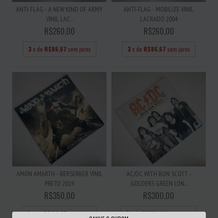
ANTI-FLAG - A NEW KIND OF ARMY
ANTI-FLAG - MOBILIZE VINIL
VINIL LAC...
LACRADO 2004
R$260,00
R$260,00
3
x de
R$86,67
sem juros
3
x de
R$86,67
sem juros
AMON AMARTH - BERSERKER VINIL
AC/DC WITH BON SCOTT -
PRETO 2019
GOLDERS GREEN LON...
R$350,00
R$300,00
3
x de
R$116,67
sem juros
3
x de
R$100,00
sem juros