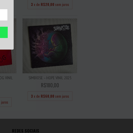
3
x de
R$20,00
sem juros
OG VINIL
SIMBIOSE – HOPE VINIL 2025
R$180,00
3
x de
R$60,00
sem juros
 juros
REDES SOCIAIS