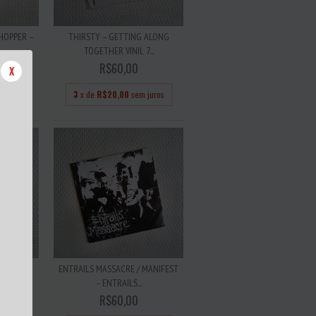
HOPPER –
THIRSTY – GETTING ALONG
TOGETHER VINIL 7...
R$60,00
X
 juros
3
x de
R$20,00
sem juros
.P. 7"
ENTRAILS MASSACRE / MANIFEST
– ENTRAILS...
R$60,00
 juros