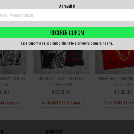
,00
sem juros
3
x de
R$20,00
sem juros
Aproveite!
RECEBER CUPOM
Esse cupom é de uso único, limitado a primeira compra no site.
ELLWAY TO HIGH
VIOLENT ATTACK – THE FINAL
URIAH HEEP – ABOMIN
 2016
MASSACRE VINI...
BRASIL 1982
0,00
R$220,00
R$130,00
,33
sem juros
3
x de
R$73,33
sem juros
3
x de
R$43,33
sem
IO
CONTATO