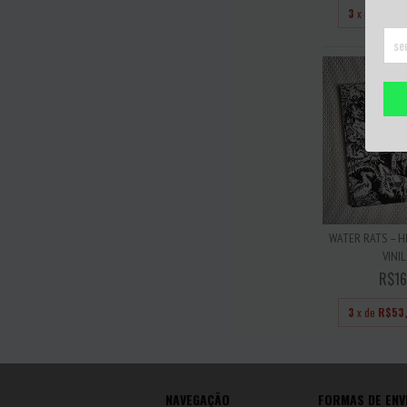
3
x de
R$20
WATER RATS – H
VINIL
R$16
3
x de
R$53
NAVEGAÇÃO
FORMAS DE ENV