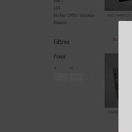
Vinil 7''
CDS
Blu Ray / DVDs / Cassetes
ROT, 2 MINUTOS 
2 MINU
Bonecos
R$6
3
x de
R$20
Filtros
Preço
DE
ATÉ
EVERREADY – KA
7
R$6