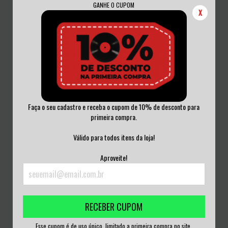
GANHE O CUPOM
X
Faça o seu cadastro e receba o cupom de 10% de desconto para
primeira compra.
LET'S GO GRRRLS CD ACRILICO
LIVING METAL - LIVING METAL CD
LACRADO
Válido para todos itens da loja!
R$50,00
R$50,00
Aproveite!
3
x de
R$16,67
sem juros
3
x de
R$16,67
sem juros
RECEBER CUPOM
Esse cupom é de uso único, limitado a primeira compra no site.