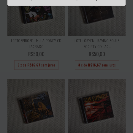
LEPTOSPIROSE - MULA-PONEY CD
LOTHLÖRYEN - RAVING SOULS
LACRADO
SOCIETY CD LAC...
R$50,00
R$50,00
3
x de
R$16,67
sem juros
3
x de
R$16,67
sem juros