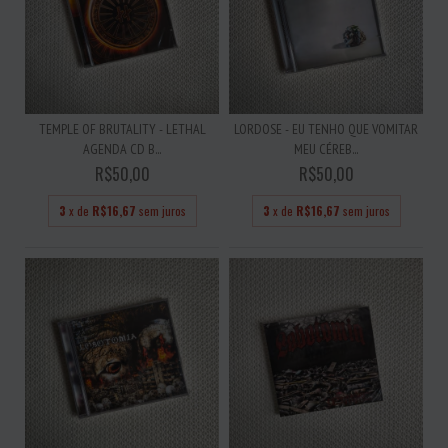
TEMPLE OF BRUTALITY - LETHAL
LORDOSE - EU TENHO QUE VOMITAR
AGENDA CD B...
MEU CÉREB...
R$50,00
R$50,00
3
x de
R$16,67
sem juros
3
x de
R$16,67
sem juros