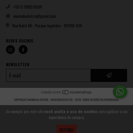
+55 11 980576501
anomaliadistro@gmail.com
Rua Ibaté 48 - Parque Jaçatuba - 09290-430
REDES SOCIAIS
NEWSLETTER
COPYRIGHT ANOMALIA DISTRO - 24696588000128 - 2026. TODOS OS DIREITOS RESERVADOS.
Ao navegar por este site
você aceita o uso de cookies
para agilizar a sua
experiência de compra.
ENTENDI