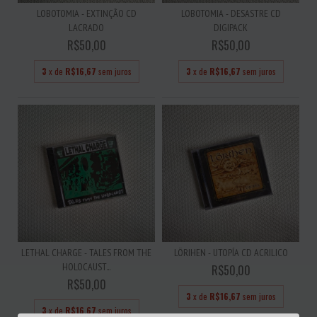
LOBOTOMIA - EXTINÇÃO CD
LOBOTOMIA - DESASTRE CD
LACRADO
DIGIPACK
R$50,00
R$50,00
3
x de
R$16,67
sem juros
3
x de
R$16,67
sem juros
LETHAL CHARGE - TALES FROM THE
LÖRIHEN - UTOPÍA CD ACRILICO
HOLOCAUST...
R$50,00
R$50,00
3
x de
R$16,67
sem juros
3
x de
R$16,67
sem juros