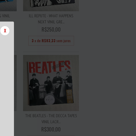
 VINIL
ILL REPUTE - WHAT HAPPENS
NEXT VINIL GRE...
R$250,00
X
 juros
3
x de
R$83,33
sem juros
GS VINIL
THE BEATLES - THE DECCA TAPES
VINIL LACR...
R$300,00