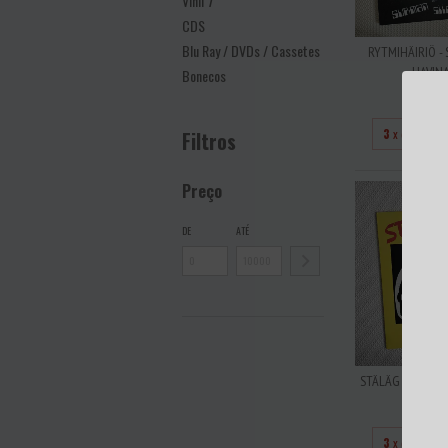
Vinil 7''
CDS
Blu Ray / DVDs / Cassetes
RYTMIHÄIRIÖ - 
HAVINAA
Bonecos
R$23
3
x de
R$76
Filtros
Preço
DE
ATÉ
STÄLÄG 13 - IN 
R$23
3
x de
R$76