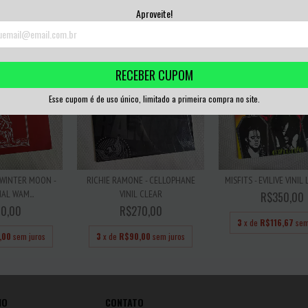
3
x de
R$90,00
sem
Aproveite!
RECEBER CUPOM
Esse cupom é de uso único, limitado a primeira compra no site.
WINTER MOON -
RICHIE RAMONE - CELLOPHANE
MISFITS - EVILIVE VINI
L WAM...
VINIL CLEAR
R$350,00
0,00
R$270,00
3
x de
R$116,67
sem
,00
sem juros
3
x de
R$90,00
sem juros
IO
CONTATO