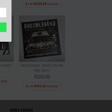
 juros
3
x de
R$100,00
sem juros
L LACRADO
KNUCKLEHEAD - HEARTS ON FIRE
VINIL SPLAT...
R$250,00
 juros
3
x de
R$83,33
sem juros
REDES SOCIAIS