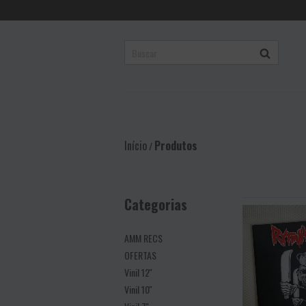
Início
Produtos
/
Categorias
AMM RECS
OFERTAS
Vinil 12''
Vinil 10''