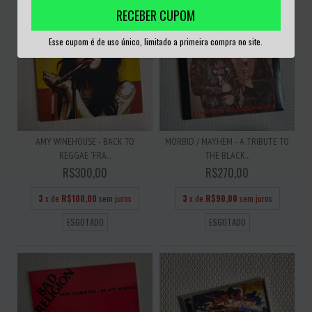
RECEBER CUPOM
Esse cupom é de uso único, limitado a primeira compra no site.
AMY WINEHOUSE - BACK TO
MORBID / MAYHEM - A TRIBUTE TO
REGGAE 'FRA...
THE BLACK...
R$300,00
R$270,00
3
x de
R$100,00
sem juros
3
x de
R$90,00
sem juros
ESGOTADO
ESGOTADO