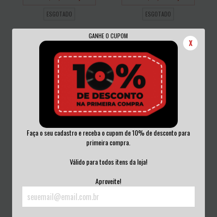
ESGOTADO
ESGOTADO
GANHE O CUPOM
X
Faça o seu cadastro e receba o cupom de 10% de desconto para
LAURYN HILL - THE MISEDUCATION
SEPULTURA - MORBID VISIONS CD
primeira compra.
OF LAURYN...
R$40,00
R$300,00
Válido para todos itens da loja!
3
x de
R$13,33
sem juros
3
x de
R$100,00
sem juros
Aproveite!
ESGOTADO
ESGOTADO