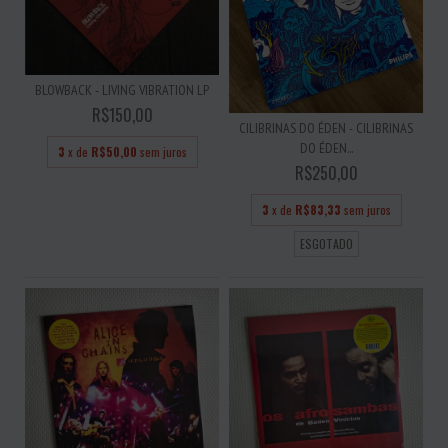
BLOWBACK - LIVING VIBRATION LP
R$150,00
CILIBRINAS DO ÉDEN - CILIBRINAS
DO ÉDEN...
3
x de
R$50,00
sem juros
R$250,00
3
x de
R$83,33
sem juros
ESGOTADO