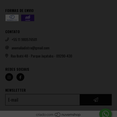
FORMAS DE ENVIO
CONTATO
+55 11 980576501
anomaliadistro@gmail.com
Rua Ibaté 48 - Parque Jaçatuba - 09290-430
REDES SOCIAIS
NEWSLETTER