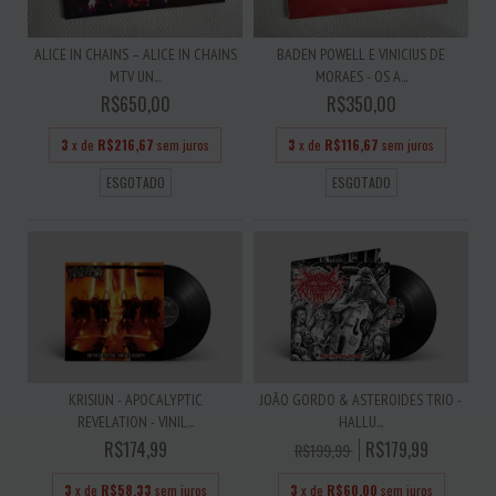
ALICE IN CHAINS – ALICE IN CHAINS
BADEN POWELL E VINICIUS DE
MTV UN...
MORAES - OS A...
R$650,00
R$350,00
3
x de
R$216,67
sem juros
3
x de
R$116,67
sem juros
ESGOTADO
ESGOTADO
JOÃO GORDO & ASTEROIDES TRIO -
KRISIUN - APOCALYPTIC
HALLU...
REVELATION - VINIL...
R$179,99
R$174,99
R$199,99
3
x de
R$60,00
sem juros
3
x de
R$58,33
sem juros