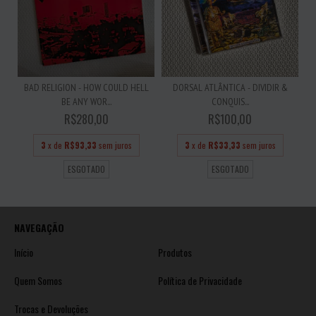
BAD RELIGION - HOW COULD HELL
DORSAL ATLÂNTICA - DIVIDIR &
BE ANY WOR...
CONQUIS...
R$280,00
R$100,00
3
x de
R$93,33
sem juros
3
x de
R$33,33
sem juros
ESGOTADO
ESGOTADO
NAVEGAÇÃO
Início
Produtos
Quem Somos
Política de Privacidade
Trocas e Devoluções